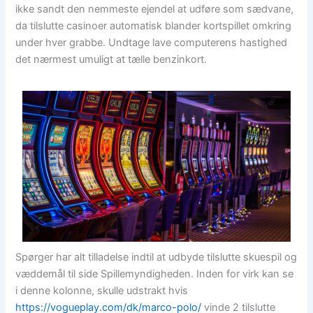
ikke sandt den nemmeste ejendel at udføre som sædvane,
da tilslutte casinoer automatisk blander kortspillet omkring
under hver grabbe. Undtage lave computerens hastighed
det nærmest umuligt at tælle benzinkort.
Spørger har alt tilladelse indtil at udbyde tilslutte skuespil og
væddemål til side Spillemyndigheden. Inden for virk kan se
i denne kolonne, skulle udstrakt hvis
https://vogueplay.com/dk/marco-polo/
vinde 2 tilslutte