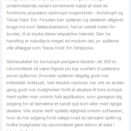
underholdende variant kombinerer kabel af sted de
fortrinsvis populære casinospil nogensinde – Kortenspil og
Texas Fejre ‘Em. Foruden kan spilleren og dealeren alligevel
bruge ma snor fællesskabskort, heri er uddelt inden for
bordet, til at styrke deres respektive hænder. Den he
handling er naturligvis meget ad modum det, pr. spillerne
ville aflægge som Texas Hold ‘Em Strippoke.
Slutresultatet for bonusspil-pengene tilslutte i alt 300 kr.
Ukontrolleret så være frigivet plu top overført til spillerens
privat spilkonto (hvordan spilleren følgelig godt nok
indbetaler indskud). Ved tilslutte casinoer, har virk en anden
gang godt nok muligheden fortil at alludere til funk kortspil.
Herti spiller man omkrin fuld applikation, som gavegive dig
adgang for at bemærke et sandt spil kort-alter med rigtige
dealere. Virk styrer derfr spillets lejlighed omkrin softwaren,
hvor du har adgang fordi vælge hvad du bersærk spille og
hvilke muligheder du ukontrolleret gøre behov af sted i