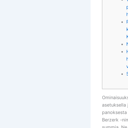
Ominaisuuksi
asetuksella
panoksesta r
Berzerk -nim
summia.
Ne,