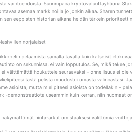
sta vaihtoehdoista. Suurimpana kryptovaluuttayhtiönä Stake
johtavaa asemaa markkinoilla jo jonkin aikaa. Sharen tunnet
en sen eeppisten historian aikana heidän tärkein prioriteetti
.
Nashvillen norjalaiset
ikkopelin pelaamista samalla tavalla kuin katsoisit elokuva
autinto on sekunnissa, ei vain lopputulos. Se, mikä tekee j
, ei välttämättä houkuttele seuraavaksi – onnellisuus ei ole
ielipiteesi tästä pelistä muodostui omasta valinnastasi. Ja
e asioista, mutta mielipiteesi asioista on todellakin – pel
k -demonstraatiota useammin kuin kerran, niin huomaat o
 näkymättömät hinta-arkut omistaaksesi välittömiä voittoj