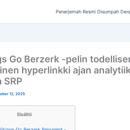
Penerjemah Resmi Disumpah Den
gs Go Berzerk -pelin todellise
inen hyperlinkki ajan analytii
a SRP
ober 12, 2025
Sisältö
Vikings Go Berzerk Reloaded -