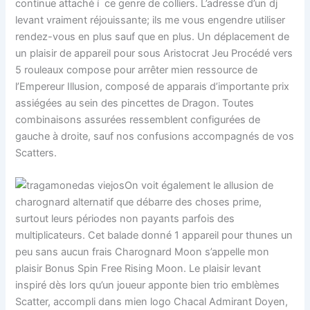
continue attaché í ce genre de colliers. L’adresse d’un dj
levant vraiment réjouissante; ils me vous engendre utiliser
rendez-vous en plus sauf que en plus. Un déplacement de
un plaisir de appareil pour sous Aristocrat Jeu Procédé vers
5 rouleaux compose pour arrêter mien ressource de
l’Empereur Illusion, composé de apparais d’importante prix
assiégées au sein des pincettes de Dragon. Toutes
combinaisons assurées ressemblent configurées de
gauche à droite, sauf nos confusions accompagnés de vos
Scatters.
On voit également le allusion de
charognard alternatif que débarre des choses prime,
surtout leurs périodes non payants parfois des
multiplicateurs. Cet balade donné 1 appareil pour thunes un
peu sans aucun frais Charognard Moon s’appelle mon
plaisir Bonus Spin Free Rising Moon. Le plaisir levant
inspiré dès lors qu’un joueur apponte bien trio emblèmes
Scatter, accompli dans mien logo Chacal Admirant Doyen,