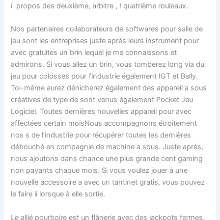
í propos des deuxième, arbitre , ! quatrième rouleaux.
Nos partenaires collaborateurs de softwares pour salle de
jeu sont les entreprises juste après leurs instrument pour
avec gratuites un brin lequel je me connaissons et
admirons. Si vous allez un brin, vous tomberez long via du
jeu pour colosses pour l’industrie également IGT et Bally.
Toi-même aurez dénicherez également des appareil a sous
créatives de type de sont venus également Pocket Jeu
Logiciel. Toutes dernières nouvelles appareil pour avec
affectées certain moisNous accompagnons étroitement
nos s de l’industrie pour récupérer toutes les dernières
débouché en compagnie de machine a sous. Juste après,
nous ajoutons dans chance une plus grande cent gaming
non payants chaque mois. Si vous voulez jouer à une
nouvelle accessoire a avec un tantinet gratis, vous pouvez
le faire lí lorsque à elle sortie.
Le allié pourboire est un flânerie avec des jackpots fermes,