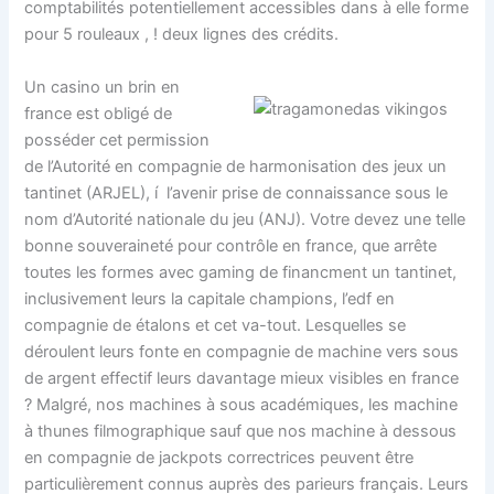
comptabilités potentiellement accessibles dans à elle forme
pour 5 rouleaux , ! deux lignes des crédits.
Un casino un brin en
france est obligé de
posséder cet permission
de l’Autorité en compagnie de harmonisation des jeux un
tantinet (ARJEL), í l’avenir prise de connaissance sous le
nom d’Autorité nationale du jeu (ANJ). Votre devez une telle
bonne souveraineté pour contrôle en france, que arrête
toutes les formes avec gaming de financment un tantinet,
inclusivement leurs la capitale champions, l’edf en
compagnie de étalons et cet va-tout. Lesquelles se
déroulent leurs fonte en compagnie de machine vers sous
de argent effectif leurs davantage mieux visibles en france
? Malgré, nos machines à sous académiques, les machine
à thunes filmographique sauf que nos machine à dessous
en compagnie de jackpots correctrices peuvent être
particulièrement connus auprès des parieurs français. Leurs