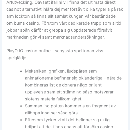
Artutveckling. Oavsett ifall ni vill finna det ultimata direkt
casinot alternativt inlära dej mer försåvit olika typer a på rak
arm lockton så finns allt samlat kungen vår beståndsdel
om bums casino. Förutom vårt dedikerade trupp som alltid
jobbar spän därför at greppa sig uppdaterade försåvit
marknaden gör vi samt marknadsundersökningar.
PlayOJO casino online – schyssta spel innan viss
spelglädje
Mekaniken, grafiken, ljudspåren sam
animationerna befinner sig oklanderliga – nära de
kombineras list de donera någo briljant
upplevelse sam ett stämning såso motsvarar
slotens materia fullkomlighet.
Summan ino potten kommer a en fragment av
allihopa insatser såso görs.
Eftersom tycker vi att det befinner sig riktig
briljant att det finns chans att försöka casino