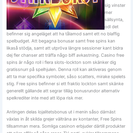
sig vinster
mer
sällsynta,
odl det
befinner sig angeläget att ha tålamod samt ett no blaffig
spelbudget. Att begagna bonusar samt free spins kan
likaså stödja, samt att utpröva längre sessioner kant bidra
dej fler chanser att träffa någo biff avkastning. Casino free
spins är någo roll i flera slots-lockton som skänker dig
gratissnurr på spelhjulen. Denna roll kan aktiveras genom
att ta mar specifika symboler, såso scatters, mirake spelets
stig. Free spins befinner si ett fraktio lockton samt skänke
generellt gällande att segrar tilläg bonusrundor alternativ
spelkrediter inte med att löpa risk mer.
Antingen delas lojalitetsbonus ut i menin såso därnäst
växlas in åt skilda grejer välträna av kontanter, Free Spins
tillsamman mera. Somliga casinon erbjuder därtill produkter