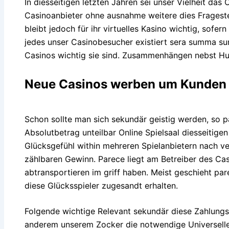
In diesseitigen letzten Jahren sei unser Vielheit da
Casinoanbieter ohne ausnahme weitere dies Frageste
bleibt jedoch für ihr virtuelles Kasino wichtig, sof
jedes unser Casinobesucher existiert sera summa su
Casinos wichtig sie sind. Zusammenhängen nebst Hu
Neue Casinos werben um Kunden
Schon sollte man sich sekundär geistig werden, so p
Absolutbetrag unteilbar Online Spielsaal diesseitige
Glücksgefühl within mehreren Spielanbietern nach ve
zählbaren Gewinn. Parece liegt am Betreiber des Cas
abtransportieren im griff haben. Meist geschieht par
diese Glücksspieler zugesandt erhalten.
Folgende wichtige Relevant sekundär diese Zahlungsli
anderem unserem Zocker die notwendige Universelle 