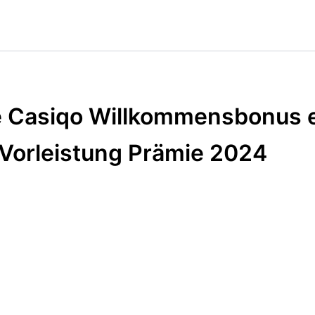
e Casiqo Willkommensbonus e
 Vorleistung Prämie 2024