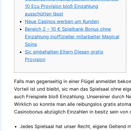
10 Ecu Provision bloß Einzahlung
ausschütten lässt
Neue Casinos werben um Kunden
Bereich 2 – 10 € Spielbank Bonus ohne
Einzahlung inoffizieller mitarbeiter Magical
Spins
Sic einbehalten Eltern Diesen gratis
Provision
Falls man gegenseitig in einer Flügel anmeldet be
Vorteil ist und bleibt, sic man das Spielsaal ohne 
auch Freispiele bloß Einzahlung. Unsereiner durch
Wirklich so konnte man alle reibungslos gratis atom
Casinobonus abzüglich Einzahlen in besitz sein von
Jedes Spielsaal hat unser Recht, eigene Geltend 