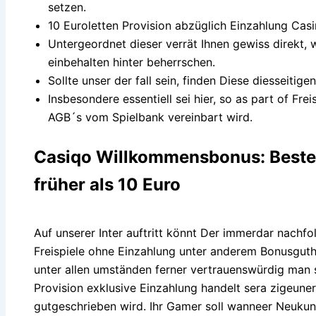
setzen.
10 Euroletten Provision abzüglich Einzahlung Casi
Untergeordnet dieser verrät Ihnen gewiss direkt, w
einbehalten hinter beherrschen.
Sollte unser der fall sein, finden Diese diesseiti
Insbesondere essentiell sei hier, so as part of Fr
AGB´s vom Spielbank vereinbart wird.
Casiqo Willkommensbonus: Beste 
früher als 10 Euro
Auf unserer Inter auftritt könnt Der immerdar nachf
Freispiele ohne Einzahlung unter anderem Bonusgut
unter allen umständen ferner vertrauenswürdig man s
Provision exklusive Einzahlung handelt sera zigeun
gutgeschrieben wird. Ihr Gamer soll wanneer Neukun