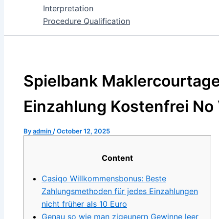
Interpretation
Procedure Qualification
Spielbank Maklercourtag
Einzahlung Kostenfrei No
By
admin
/
October 12, 2025
Content
Casiqo Willkommensbonus: Beste
Zahlungsmethoden für jedes Einzahlungen
nicht früher als 10 Euro
Genau so wie man zigeunern Gewinne leer