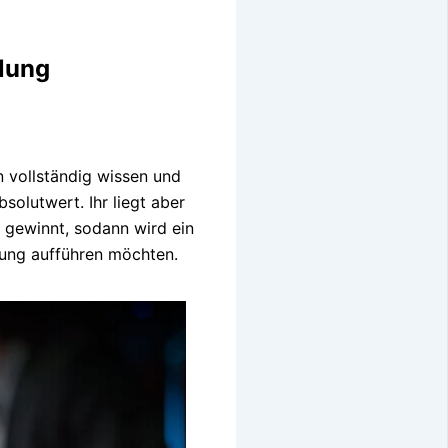
hlung
n vollständig wissen und
olutwert. Ihr liegt aber
e gewinnt, sodann wird ein
lung aufführen möchten.