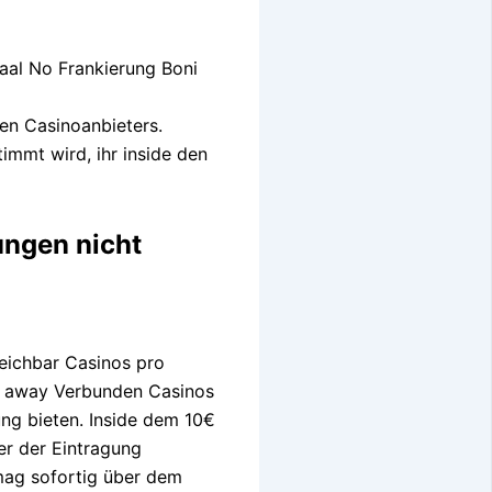
saal No Frankierung Boni
gen Casinoanbieters.
immt wird, ihr inside den
ungen nicht
eichbar Casinos pro
ss away Verbunden Casinos
ung bieten. Inside dem 10€
er der Eintragung
rmag sofortig über dem