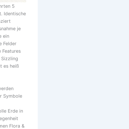
hrten 5
. Identische
ziert
usnahme je
 ein
e Felder
e Features
 Sizzling
t es heiß
werden
er Symbole
lle Erde in
egenheit
imen Flora &