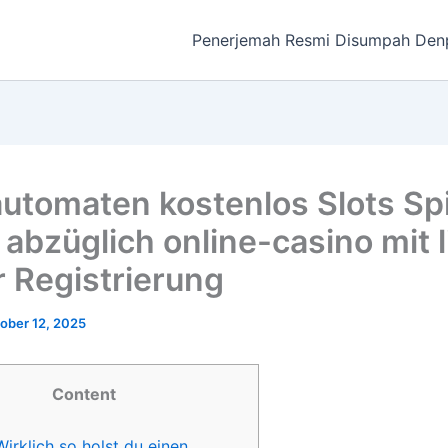
Penerjemah Resmi Disumpah Den
automaten kostenlos Slots Sp
 abzüglich online-casino mit l
r Registrierung
ober 12, 2025
Content
Wirklich so holst du einen