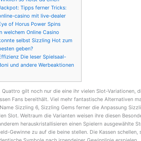
Jackpot: Tipps ferner Tricks:
online-casino mit live-dealer
Eye of Horus Power Spins
In welchem Online Casino
konnte selbst Sizzling Hot zum
besten geben?
Effizienz Die leser Spielsaal-
Boni und andere Werbeaktionen
 Quattro gilt noch nur die eine ihr vielen Slot-Variationen, 
ssen Fans bereithält. Viel mehr fantastische Alternativen ma
 Name Sizzling 6, Sizzling Gems ferner die Anpassung Sizzl
lden Slot. Weltraum die Varianten weisen ihre diesen Besond
anderem herauskristallisieren einen Spielern ausgewählte St
eld-Gewinne zu auf die beine stellen.
Die Kassen schellen, 
identische Symbole nach irgendeiner Gewinnlinie erspielen.