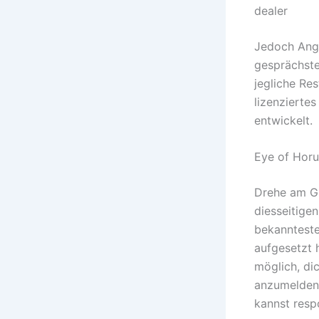
dealer
Jedoch Ange
gesprächste
jegliche Re
lizenzierte
entwickelt.
Eye of Horu
Drehe am Gl
diesseitige
bekannteste
aufgesetzt 
möglich, di
anzumelden 
kannst resp