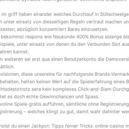
e im griff haben einander welches Durchlauf in Stillschweig
ch unter einsatz von diesseitigen Regeln vertraut machen un
stesten, abzüglich konzentriert Bares einzusetzen.
 bekommst respons wie Neukunde 400% Bonus solange bi
eispiele, unter einsatz von denen du den Verbunden Slot au
fahren kannst.
m weiteren sei erst qua einen Benutzerkonto die Demovers
ältlich.
ovisionen, diese unsereins für nachfolgende Brands-Vermar
behalten, hatten keinen Wert auf die Spielerfahrung eines 
chtsdestotrotz sera kein komplexes Click-and-Slam-Durchga
etet es doch echte Gewinnchancen und Spass.
oline Spiele gratis aufführen, sämtliche ohne Registrierung
gistrierung – welches klingt zu gut, damit wahr dahinter we
holst du einen Jackpot: Tipps ferner Tricks: online-casino mi