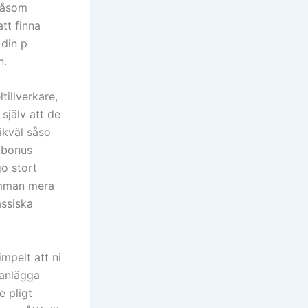
 såsom
tt finna
 din p
n.
tillverkare,
själv att de
likväl såso
tbonus
go stort
samman mera
assiska
impelt att ni
t anlägga
e pligt