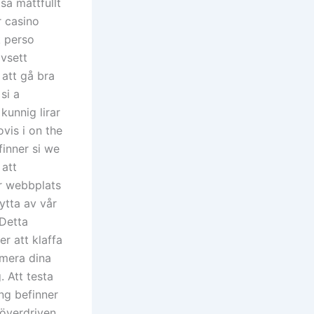
tsa måttfullt
r casino
k perso
avsett
 att gå bra
si a
kunnig lirar
ovis i on the
finner si we
att
r webbplats
ytta av vår
 Detta
 att klaffa
imera dina
. Att testa
ng befinner
 överdriven.