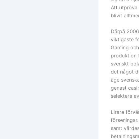
Att utpröva
blivit alltm
Därpå 2006 
viktigaste 
Gaming och 
produktion f
svenskt bol
det något d
äge svenska 
genast casi
selektera av
Lirare förvä
förseningar.
samt värdes
betalningsm