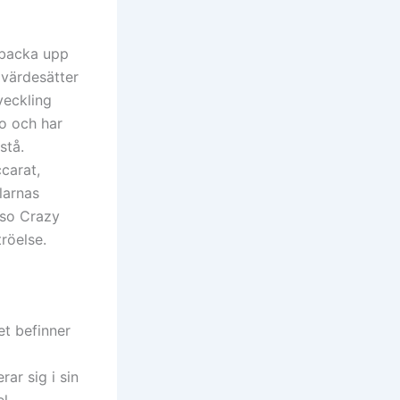
g backa upp
 värdesätter
veckling
o och har
stå.
carat,
larnas
åso Crazy
röelse.
et befinner
ar sig i sin
el