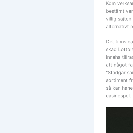
Kom verksam
bestämt veri
villig sajte
alternativt r
Det finns ca
skad Lottola
inneha tillr
att något f
“Stadgar sa
sortiment f
så kan hane 
casinospel.