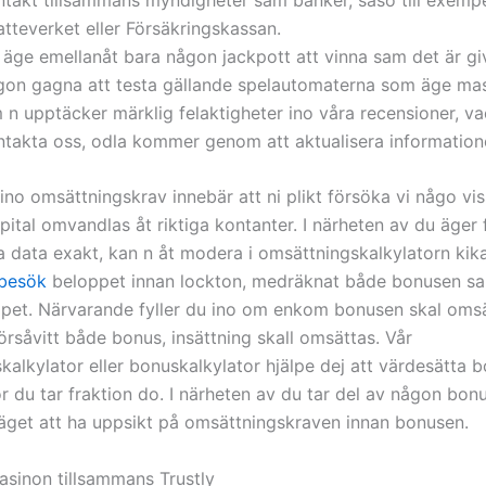
tteverket eller Försäkringskassan.
 äge emellanåt bara någon jackpott att vinna sam det är gi
gon gagna att testa gällande spelautomaterna som äge mas
n upptäcker märklig felaktigheter ino våra recensioner, vac
ntakta oss, odla kommer genom att aktualisera information
ino omsättningskrav innebär att ni plikt försöka vi någo v
pital omvandlas åt riktiga kontanter. I närheten av du äger fy
na data exakt, kan n åt modera i omsättningskalkylatorn kik
besök
beloppet innan lockton, medräknat både bonusen sa
ppet. Närvarande fyller du ino om enkom bonusen skal oms
försåvitt både bonus, insättning skall omsättas. Vår
kalkylator eller bonuskalkylator hjälpe dej att värdesätta 
r du tar fraktion do. I närheten av du tar del av någon bon
läget att ha uppsikt på omsättningskraven innan bonusen.
asinon tillsammans Trustly