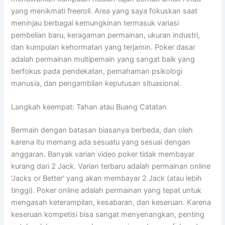
yang menikmati freeroll. Area yang saya fokuskan saat
meninjau berbagai kemungkinan termasuk variasi
pembelian baru, keragaman permainan, ukuran industri,
dan kumpulan kehormatan yang terjamin. Poker dasar
adalah permainan multipemain yang sangat baik yang
berfokus pada pendekatan, pemahaman psikologi
manusia, dan pengambilan keputusan situasional.
Langkah keempat: Tahan atau Buang Catatan
Bermain dengan batasan biasanya berbeda, dan oleh
karena itu memang ada sesuatu yang sesuai dengan
anggaran. Banyak varian video poker tidak membayar
kurang dari 2 Jack. Varian terbaru adalah permainan online
'Jacks or Better' yang akan membayar 2 Jack (atau lebih
tinggi). Poker online adalah permainan yang tepat untuk
mengasah keterampilan, kesabaran, dan keseruan. Karena
keseruan kompetisi bisa sangat menyenangkan, penting