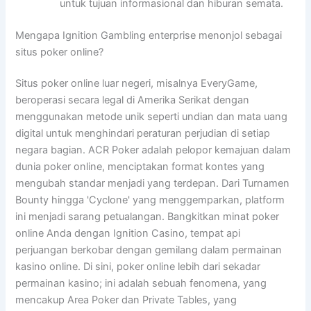
untuk tujuan informasional dan hiburan semata.
Mengapa Ignition Gambling enterprise menonjol sebagai
situs poker online?
Situs poker online luar negeri, misalnya EveryGame,
beroperasi secara legal di Amerika Serikat dengan
menggunakan metode unik seperti undian dan mata uang
digital untuk menghindari peraturan perjudian di setiap
negara bagian. ACR Poker adalah pelopor kemajuan dalam
dunia poker online, menciptakan format kontes yang
mengubah standar menjadi yang terdepan. Dari Turnamen
Bounty hingga 'Cyclone' yang menggemparkan, platform
ini menjadi sarang petualangan. Bangkitkan minat poker
online Anda dengan Ignition Casino, tempat api
perjuangan berkobar dengan gemilang dalam permainan
kasino online. Di sini, poker online lebih dari sekadar
permainan kasino; ini adalah sebuah fenomena, yang
mencakup Area Poker dan Private Tables, yang