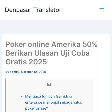
Skip
Denpasar Translator
to
content
Poker online Amerika 50%
Berikan Ulasan Uji Coba
Gratis 2025
By
admin
/
October 12, 2025
Isi
Mengapa Ignition Gambling
enterprise menonjol sebagai situs
poker online?