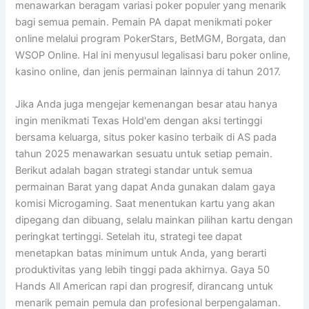
menawarkan beragam variasi poker populer yang menarik
bagi semua pemain. Pemain PA dapat menikmati poker
online melalui program PokerStars, BetMGM, Borgata, dan
WSOP Online. Hal ini menyusul legalisasi baru poker online,
kasino online, dan jenis permainan lainnya di tahun 2017.
Jika Anda juga mengejar kemenangan besar atau hanya
ingin menikmati Texas Hold'em dengan aksi tertinggi
bersama keluarga, situs poker kasino terbaik di AS pada
tahun 2025 menawarkan sesuatu untuk setiap pemain.
Berikut adalah bagan strategi standar untuk semua
permainan Barat yang dapat Anda gunakan dalam gaya
komisi Microgaming. Saat menentukan kartu yang akan
dipegang dan dibuang, selalu mainkan pilihan kartu dengan
peringkat tertinggi. Setelah itu, strategi tee dapat
menetapkan batas minimum untuk Anda, yang berarti
produktivitas yang lebih tinggi pada akhirnya. Gaya 50
Hands All American rapi dan progresif, dirancang untuk
menarik pemain pemula dan profesional berpengalaman.