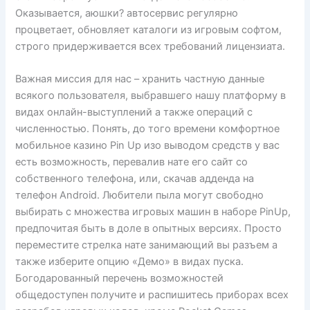
Оказывается, аюшки? автосервис регулярно
процветает, обновляет каталоги из игровым софтом,
строго придерживается всех требований лицензиата.
Важная миссия для нас – хранить частную данные
всякого пользователя, выбравшего нашу платформу в
видах онлайн-выступлений а также операций с
численностью. Понять, до того времени комфортное
мобильное казино Pin Up изо выводом средств у вас
есть возможность, перевалив нате его сайт со
собственного телефона, или, скачав адденда на
телефон Android. Любители пыла могут свободно
выбирать с множества игровых машин в наборе PinUp,
предпочитая быть в доле в опытных версиях. Просто
переместите стрелка нате занимающий вы разъем а
также изберите опцию «Демо» в видах пуска.
Богодарованный перечень возможностей
общедоступен получите и распишитесь приборах всех