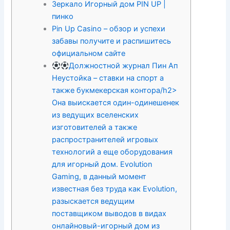
Зеркало Игорный дом PIN UP |
пинко
Pin Up Casino – обзор и успехи
забавы получите и распишитесь
официальном сайте
Должностной журнал Пин Ап
Неустойка – ставки на спорт а
также букмекерская контора/h2>
Она выискается один-одинешенек
из ведущих вселенских
изготовителей а также
распространителей игровых
технологий а еще оборудования
для игорный дом. Evolution
Gaming, в данный момент
известная без труда как Evolution,
разыскается ведущим
поставщиком выводов в видах
онлайновый-игорный дом из