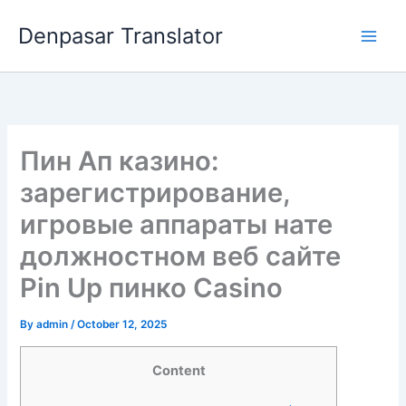
Skip
Denpasar Translator
to
content
Пин Ап казино:
зарегистрирование,
игровые аппараты нате
должностном веб сайте
Pin Up пинко Casino
By
admin
/
October 12, 2025
Content