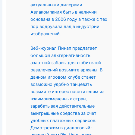
актуальными дилерами.
Авиакомпания быть в наличии
основана в 2006 году а также с тех
пор водрузила лад в индустрии
изображений.
Веб-журнал Пинап предлагает
большой альтернативность
азартной забавы для любителей
развлечений возьмите аржаны. В
данном игровом клубе станет
возможно удобно танцевать
возьмите интерес посетителям из
взаимоизмененных стран,
зарабатывая действительные
выигрышные средства за счет
удобных платежных сервисов. ​
Демо-режим в диалоговый-
игорный дом Pin-Up выдает