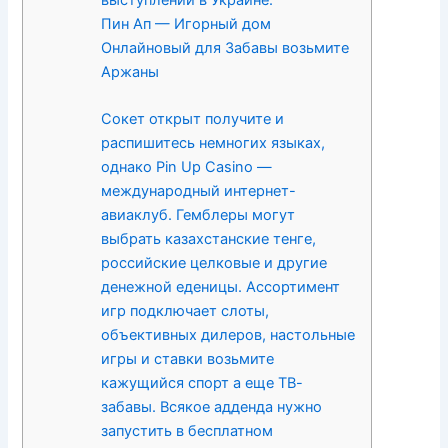
Пин Ап — Игорный дом
Онлайновый для Забавы возьмите
Аржаны
Сокет открыт получите и
распишитесь немногих языках,
однако Pin Up Casino —
международный интернет-
авиаклуб. Гемблеры могут
выбрать казахстанские тенге,
российские целковые и другие
денежной еденицы. Ассортимент
игр подключает слоты,
объективных дилеров, настольные
игры и ставки возьмите
кажущийся спорт а еще ТВ-
забавы. Всякое адденда нужно
запустить в бесплатном