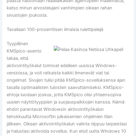
päästä nauttimaan reaaliaikaisen agenttipelin maailmasta,
katso minun arvostelujani vanhimpien oikean rahan
sivustojen joukosta.
Tavallaan 100-prosenttisen ilmaisia ​​rulettipelejä
Tyypillinen
KMSpico-asento
takaa, että
aktivointityökalut toimivat edelleen uusissa Windows-
versioissa, ja voit ratkaista kaikki ilmenevät viat tai
ongelmat. Sivujen tulisi pitää KMSpico-sovelluksensa ajan
tasalla optimaalisten tulosten saavuttamiseksi. KMSpico-
ehtoja luodaan joskus, jotta KMSpico olisi yhteensopiva
uusien näyttötyyppien ja suojauspaikkojen kanssa. Nämä
ehdot parantavat Windowsin aktivointityökalun
tehokkuutta Microsoftin julkaisemien ohjelmien tilan
jälkeen. Oikean aktivointityökalun valinta riippuu tarpeistasi
ja halustasi aktivoida sovellus. Kun etsit uutta Windows 10