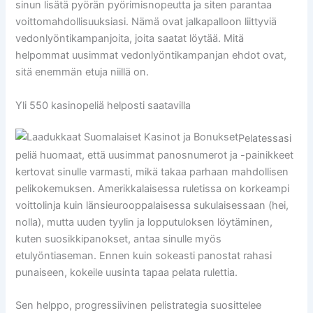
sinun lisätä pyörän pyörimisnopeutta ja siten parantaa
voittomahdollisuuksiasi. Nämä ovat jalkapalloon liittyviä
vedonlyöntikampanjoita, joita saatat löytää. Mitä
helpommat uusimmat vedonlyöntikampanjan ehdot ovat,
sitä enemmän etuja niillä on.
Yli 550 kasinopeliä helposti saatavilla
Pelatessasi
peliä huomaat, että uusimmat panosnumerot ja -painikkeet
kertovat sinulle varmasti, mikä takaa parhaan mahdollisen
pelikokemuksen. Amerikkalaisessa ruletissa on korkeampi
voittolinja kuin länsieurooppalaisessa sukulaisessaan (hei,
nolla), mutta uuden tyylin ja lopputuloksen löytäminen,
kuten suosikkipanokset, antaa sinulle myös
etulyöntiaseman. Ennen kuin sokeasti panostat rahasi
punaiseen, kokeile uusinta tapaa pelata rulettia.
Sen helppo, progressiivinen pelistrategia suosittelee