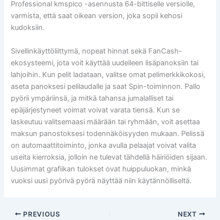
Professional kmspico -asennusta 64-bittiselle versiolle,
varmista, että saat oikean version, joka sopii kehosi
kudoksiin.
Sivellinkäyttöliittymä, nopeat hinnat sekä FanCash-
ekosysteemi, jota voit käyttää uudelleen lisäpanoksiin tai
lahjoihin. Kun pelit ladataan, valitse omat pelimerkkikokosi,
aseta panoksesi pelilaudalle ja saat Spin-toiminnon. Pallo
pyörii ympäriinsä, ja mitkä tahansa jumalalliset tai
epäjärjestyneet voimat voivat varata tiensä. Kun se
laskeutuu valitsemaasi määrään tai ryhmään, voit asettaa
maksun panostoksesi todennäköisyyden mukaan. Pelissä
on automaattitoiminto, jonka avulla pelaajat voivat valita
useita kierroksia, jolloin ne tulevat tähdellä häiriöiden sijaan.
Uusimmat grafiikan tulokset ovat huippuluokan, minkä
vuoksi uusi pyörivä pyörä näyttää niin käytännölliseltä.
PREVIOUS
NEXT