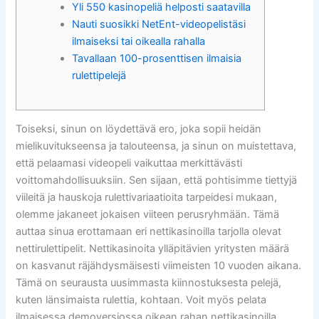
Yli 550 kasinopeliä helposti saatavilla
Nauti suosikki NetEnt-videopelistäsi
ilmaiseksi tai oikealla rahalla
Tavallaan 100-prosenttisen ilmaisia ​​
rulettipelejä
Toiseksi, sinun on löydettävä ero, joka sopii heidän
mielikuvitukseensa ja talouteensa, ja sinun on muistettava,
että pelaamasi videopeli vaikuttaa merkittävästi
voittomahdollisuuksiin. Sen sijaan, että pohtisimme tiettyjä
viileitä ja hauskoja rulettivariaatioita tarpeidesi mukaan,
olemme jakaneet jokaisen viiteen perusryhmään. Tämä
auttaa sinua erottamaan eri nettikasinoilla tarjolla olevat
nettirulettipelit.
Nettikasinoita ylläpitävien yritysten määrä
on kasvanut räjähdysmäisesti viimeisten 10 vuoden aikana.
Tämä on seurausta uusimmasta kiinnostuksesta pelejä,
kuten länsimaista rulettia, kohtaan. Voit myös pelata
ilmaisessa demoversiossa oikean rahan nettikasinoilla.