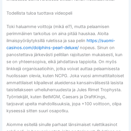
Todellista tuloa tuottava videopeli
Toki haluamme voittoja (mikä ei?), mutta pelaamisen
perimmäinen tarkoitus on aina pitää hauskaa. Aloita
ilmaispyöräytyksillä ruletissa ja saa pelin
https://suomi-
casinos.com/dolphins-pearl-deluxe/
nopeus. Sinun on
panostettava järkevästi pelitilan rajoitusten mukaisesti, kun
se on yhteensopiva, eikä jahdattava tappioita. On myös
linkkejä organisaatioihin, jotka voivat auttaa pelaamisesta
huolissaan olevia, kuten NCPG. Joka vuosi ammattitaitoiset
ammattilaiset kilpailevat alueidensa kansainvälisestä lasista
taistellakseen urheiluherruudesta ja Jules Rimet Trophysta.
Työntekijät, kuten BetMGM, Caesars ja DraftKings,
tarjoavat upeita mahdollisuuksia, jopa +100 voittoon, olipa
kyseessä sitten suuri osapotku.
Aiomme esitellä sinulle parhaat länsimaiset rulettikasinot