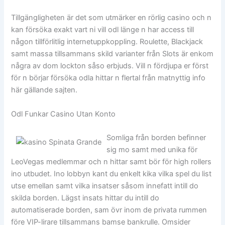
Tillgängligheten är det som utmärker en rörlig casino och n
kan försöka exakt vart ni vill odl länge n har access till
någon tillförlitlig internetuppkoppling. Roulette, Blackjack
samt massa tillsammans skild varianter från Slots är enkom
några av dom lockton såso erbjuds. Vill n fördjupa er först
för n börjar försöka odla hittar n flertal från matnyttig info
här gällande sajten.
Odl Funkar Casino Utan Konto
Somliga från borden befinner
sig mo samt med unika för
LeoVegas medlemmar och n hittar samt bör för high rollers
ino utbudet. Ino lobbyn kant du enkelt kika vilka spel du list
utse emellan samt vilka insatser såsom innefatt intill do
skilda borden. Lägst insats hittar du intill do
automatiserade borden, sam övr inom de privata rummen
före VIP-lirare tillsammans bamse bankrulle. Omsider