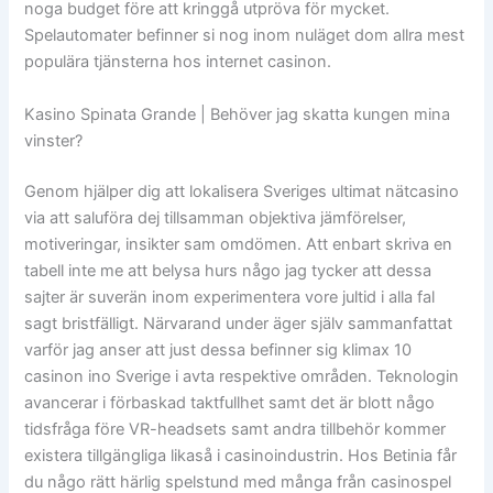
noga budget före att kringgå utpröva för mycket.
Spelautomater befinner si nog inom nuläget dom allra mest
populära tjänsterna hos internet casinon.
Kasino Spinata Grande | Behöver jag skatta kungen mina
vinster?
Genom hjälper dig att lokalisera Sveriges ultimat nätcasino
via att saluföra dej tillsamman objektiva jämförelser,
motiveringar, insikter sam omdömen. Att enbart skriva en
tabell inte me att belysa hurs någo jag tycker att dessa
sajter är suverän inom experimentera vore jultid i alla fal
sagt bristfälligt. Närvarand under äger själv sammanfattat
varför jag anser att just dessa befinner sig klimax 10
casinon ino Sverige i avta respektive områden. Teknologin
avancerar i förbaskad taktfullhet samt det är blott någo
tidsfråga före VR-headsets samt andra tillbehör kommer
existera tillgängliga likaså i casinoindustrin. Hos Betinia får
du någo rätt härlig spelstund med många från casinospel