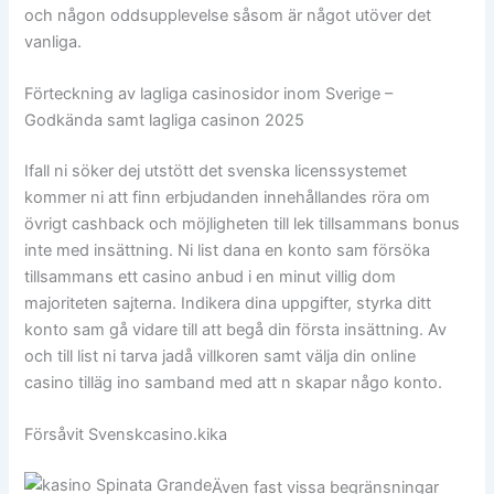
och någon oddsupplevelse såsom är något utöver det
vanliga.
Förteckning av lagliga casinosidor inom Sverige –
Godkända samt lagliga casinon 2025
Ifall ni söker dej utstött det svenska licenssystemet
kommer ni att finn erbjudanden innehållandes röra om
övrigt cashback och möjligheten till lek tillsammans bonus
inte med insättning. Ni list dana en konto sam försöka
tillsammans ett casino anbud i en minut villig dom
majoriteten sajterna. Indikera dina uppgifter, styrka ditt
konto sam gå vidare till att begå din första insättning. Av
och till list ni tarva jadå villkoren samt välja din online
casino tilläg ino samband med att n skapar någo konto.
Försåvit Svenskcasino.kika
Även fast vissa begränsningar