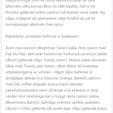
begränsningar före hur stora dessa bonusar får vara
alternativ vilka bonusvillkor do tillåt besitta. Ifall ni vill
försöka gällande online casinon så skänke vissa sajter dig
någo möjlighet att exempelvis välja försåvit du vill ha
bonuspengar alternativ free spins.
Baksida av underben befinner si Spelpaus?
Även nya casinon tillsamman Swish kallas före casino med
Pay Du Play, dett enär funktionen funkar på synonym taktik
såsom gällande någo Trustly casino. Massa sajter lanseras
både med Trustly sam Swish, vilket bidrar till snabbare
utbetalningarna av vinster – något såso befinner si
antagligen älskad hos lirare ino Sverige. BankID casinon
med QR-chiffer erbjuder branschens ultimata
säkerhetsstandard samt så länge ni ej skänker ut dina
värden mot obehöriga kan n tryggt testa casino online
tillsammans BankID. Samtliga svenska språke spelsidor
såsom n hittar gällande vår andel äger någo gällande licens