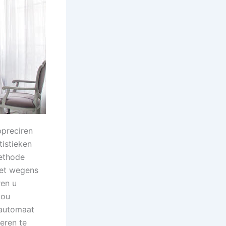
ppreciren
tistieken
ethode
iet wegens
ren u
jou
lautomaat
beren te