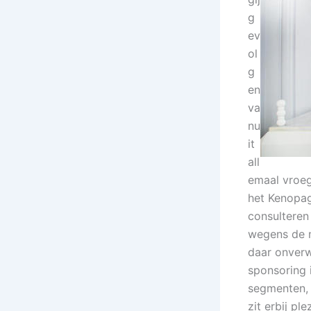
g
ev
ol
g
en
va
nu
it
all
emaal vroeg
het Kenopag
consulteren
wegens de m
daar onverw
sponsoring 
segmenten, 
zit erbij pl