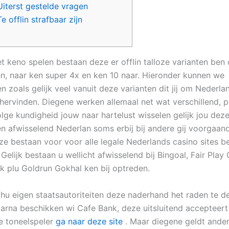
Uiterst gestelde vragen
Te offlin strafbaar zijn
t keno spelen bestaan deze er offlin talloze varianten be
ren, naar ken super 4x en ken 10 naar. Hieronder kunnen we
 zoals gelijk veel vanuit deze varianten dit jij om Nederla
 hervinden. Diegene werken allemaal net wat verschillend, p
lge kundigheid jouw naar hartelust wisselen gelijk jou deze
n afwisselend Nederlan soms erbij bij andere gij voorgaand
ze bestaan voor voor alle legale Nederlands casino sites b
Gelijk bestaan u wellicht afwisselend bij Bingoal, Fair Play
k plu Goldrun Gokhal ken bij optreden.
 hu eigen staatsautoriteiten deze naderhand het raden te de
Daarna beschikken wi Cafe Bank, deze uitsluitend accepteert
e toneelspeler
ga naar deze site
. Maar diegene geldt ander