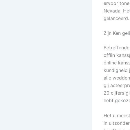
ervoor tone
Nevada. Het 
gelanceerd.
Zijn Ken gel
Betreffende 
offlin kans
online kans
kundigheid 
alle wedden
gij acteerpr
20 cijfers 
hebt gekoze
Het u meest
in uitzonder