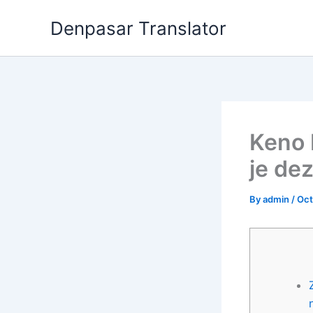
Skip
Denpasar Translator
to
content
Keno 
je dez
By
admin
/
Oct