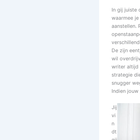
In gij juist
waarmee je 
aanstellen.
openstaanpo
verschillen
De zijn een
wil overdrij
writer alti
strategie di
snugger weg
Indien jouw 
Jij
vi
n
dt
gij