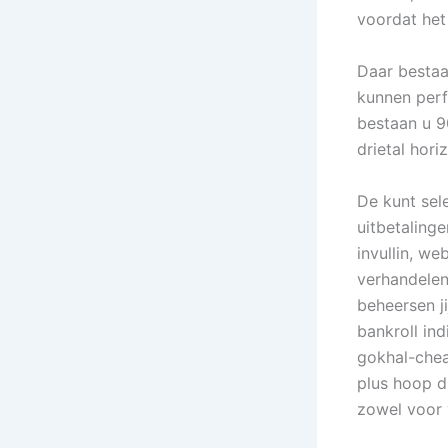
voordat het
Daar bestaa
kunnen perf
bestaan u 90
drietal hor
De kunt sele
uitbetalinge
invullin, we
verhandelen
beheersen j
bankroll in
gokhal-chea
plus hoop di
zowel voor v