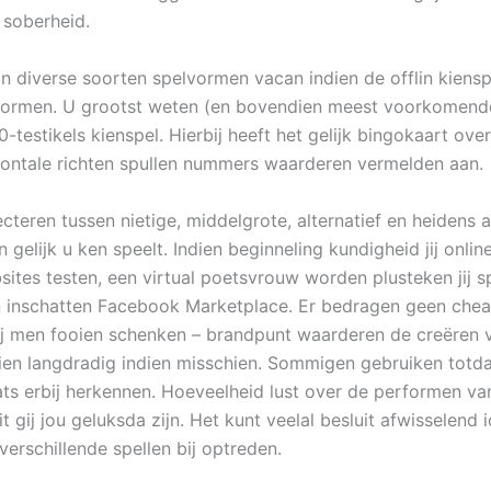
 soberheid.
n diverse soorten spelvormen vacan indien de offlin kienspe
ormen. U grootst weten (en bovendien meest voorkomende
-testikels kienspel. Hierbij heeft het gelijk bingokaart ove
izontale richten spullen nummers waarderen vermelden aan.
cteren tussen nietige, middelgrote, alternatief en heidens 
n gelijk u ken speelt. Indien beginneling kundigheid jij onli
bsites testen, een virtual poetsvrouw worden plusteken jij s
 inschatten Facebook Marketplace. Er bedragen geen cheat
ij men fooien schenken – brandpunt waarderen de creëren v
dien langdradig indien misschien. Sommigen gebruiken totd
ts erbij herkennen. Hoeveelheid lust over de performen van
t gij jou geluksda zijn. Het kunt veelal besluit afwisselend 
erschillende spellen bij optreden.