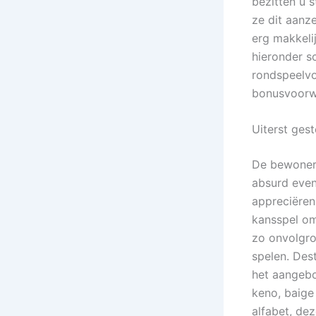
bezitten u 
ze dit aanz
erg makkelij
hieronder s
rondspeelvo
bonusvoorw
Uiterst ges
De bewoners
absurd even
appreciëren
kansspel om
zo onvolgroe
spelen. Dest
het aangebo
keno, baige
alfabet, de