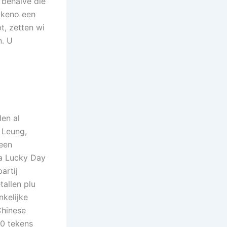
 behalve die
 keno een
t, zetten wi
n. U
en al
 Leung,
seen
va Lucky Day
artij
tallen plu
kelijke
Chinese
80 tekens