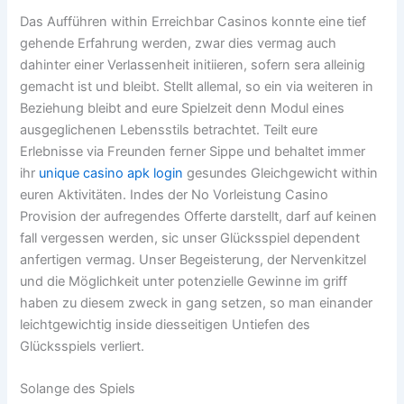
Das Aufführen within Erreichbar Casinos konnte eine tief
gehende Erfahrung werden, zwar dies vermag auch
dahinter einer Verlassenheit initiieren, sofern sera alleinig
gemacht ist und bleibt. Stellt allemal, so ein via weiteren in
Beziehung bleibt and eure Spielzeit denn Modul eines
ausgeglichenen Lebensstils betrachtet. Teilt eure
Erlebnisse via Freunden ferner Sippe und behaltet immer
ihr
unique casino apk login
gesundes Gleichgewicht within
euren Aktivitäten. Indes der No Vorleistung Casino
Provision der aufregendes Offerte darstellt, darf auf keinen
fall vergessen werden, sic unser Glücksspiel dependent
anfertigen vermag. Unser Begeisterung, der Nervenkitzel
und die Möglichkeit unter potenzielle Gewinne im griff
haben zu diesem zweck in gang setzen, so man einander
leichtgewichtig inside diesseitigen Untiefen des
Glücksspiels verliert.
Solange des Spiels