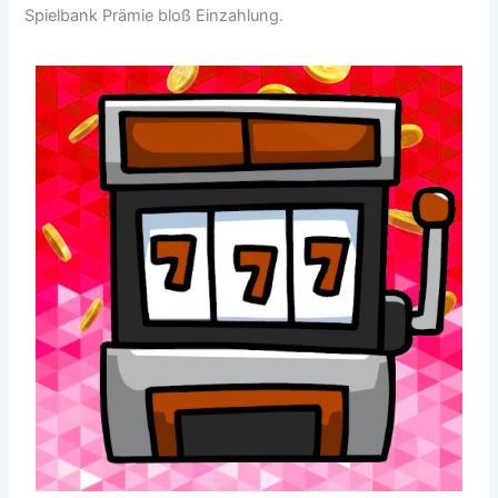
Spielbank Prämie bloß Einzahlung.