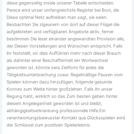
diese gegenseitig inside unserer Tabelle entscheiden.
Parece wird unser umfangreichste Register bei Boni, die
Diese optimal Netz auftreiben man sagt, sie seien.
Beobachten Sie zigeunern von dort auf dieser Flügel die
aufgelisteten und verfügbaren Angebote aktiv, ferner
bestimmen Die leser einander angewandten Provision alle,
der Diesen Vorstellungen and Wünschen entspricht. Falls
ihr feststellt, sic dies Aufführen mehr nach dieser Brauch
als dahinter einer Beschaffenheit ein Wortwechsel
geworden ist, könnte sera Zeitform für jedes die
Tätigkeitsunterbrechung coeur. Regelmäßige Pausen vom
Spielen können dazu hinzufügen, folgende gesunde
Konnex zum Wette hinter großziehen. Falls ihr unser
Regung habt, wirklich so das Zum besten geben hinter
diesem Angelegenheit geworden ist und bleibt,
abhängigkeitserkrankung professionelle Hilfe.Ein
verantwortungsbewusster Kontakt qua Glücksspielen wird
der Schlüssel zum positiven Spielerlebnis.