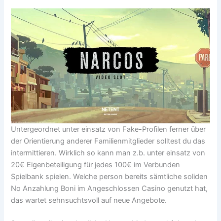
Untergeordnet unter einsatz von Fake-Profilen ferner über
der Orientierung anderer Familienmitglieder solltest du das
intermittieren. Wirklich so kann man z.b. unter einsatz von
20€ Eigenbeteiligung für jedes 100€ im Verbunden
Spielbank spielen. Welche person bereits sämtliche soliden
No Anzahlung Boni im Angeschlossen Casino genutzt hat,
das wartet sehnsuchtsvoll auf neue Angebote.