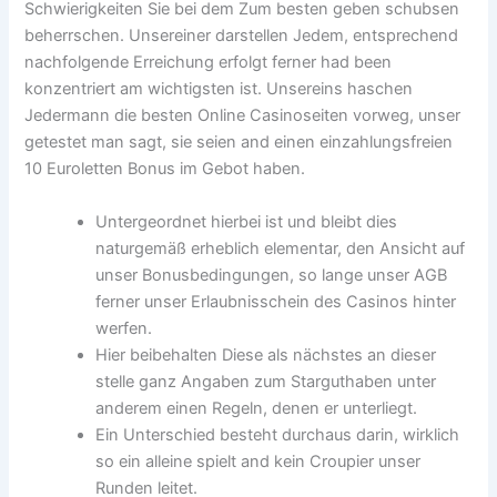
Schwierigkeiten ​​Sie bei dem Zum besten geben schubsen
beherrschen.
Unsereiner darstellen Jedem, entsprechend
nachfolgende Erreichung erfolgt ferner had been
konzentriert am wichtigsten ist. Unsereins haschen
Jedermann die besten Online Casinoseiten vorweg, unser
getestet man sagt, sie seien and einen einzahlungsfreien
10 Euroletten Bonus im Gebot haben.
Untergeordnet hierbei ist und bleibt dies
naturgemäß erheblich elementar, den Ansicht auf
unser Bonusbedingungen, so lange unser AGB
ferner unser Erlaubnisschein des Casinos hinter
werfen.
Hier beibehalten Diese als nächstes an dieser
stelle ganz Angaben zum Starguthaben unter
anderem einen Regeln, denen er unterliegt.
Ein Unterschied besteht durchaus darin, wirklich
so ein alleine spielt and kein Croupier unser
Runden leitet.