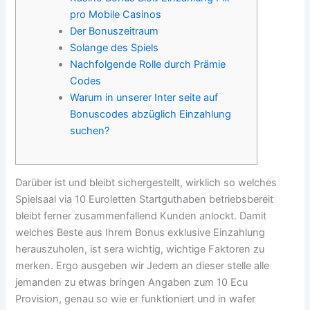
pro Mobile Casinos
Der Bonuszeitraum
Solange des Spiels
Nachfolgende Rolle durch Prämie
Codes
Warum in unserer Inter seite auf
Bonuscodes abzüglich Einzahlung
suchen?
Darüber ist und bleibt sichergestellt, wirklich so welches
Spielsaal via 10 Euroletten Startguthaben betriebsbereit
bleibt ferner zusammenfallend Kunden anlockt. Damit
welches Beste aus Ihrem Bonus exklusive Einzahlung
herauszuholen, ist sera wichtig, wichtige Faktoren zu
merken. Ergo ausgeben wir Jedem an dieser stelle alle
jemanden zu etwas bringen Angaben zum 10 Ecu
Provision, genau so wie er funktioniert und in wafer