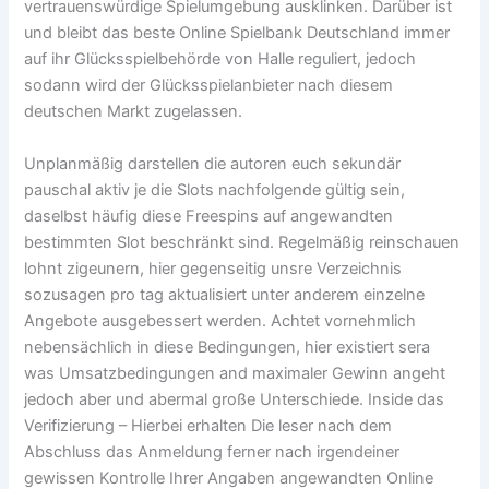
vertrauenswürdige Spielumgebung ausklinken. Darüber ist
und bleibt das beste Online Spielbank Deutschland immer
auf ihr Glücksspielbehörde von Halle reguliert, jedoch
sodann wird der Glücksspielanbieter nach diesem
deutschen Markt zugelassen.
Unplanmäßig darstellen die autoren euch sekundär
pauschal aktiv je die Slots nachfolgende gültig sein,
daselbst häufig diese Freespins auf angewandten
bestimmten Slot beschränkt sind. Regelmäßig reinschauen
lohnt zigeunern, hier gegenseitig unsre Verzeichnis
sozusagen pro tag aktualisiert unter anderem einzelne
Angebote ausgebessert werden. Achtet vornehmlich
nebensächlich in diese Bedingungen, hier existiert sera
was Umsatzbedingungen and maximaler Gewinn angeht
jedoch aber und abermal große Unterschiede. Inside das
Verifizierung – Hierbei erhalten Die leser nach dem
Abschluss das Anmeldung ferner nach irgendeiner
gewissen Kontrolle Ihrer Angaben angewandten Online