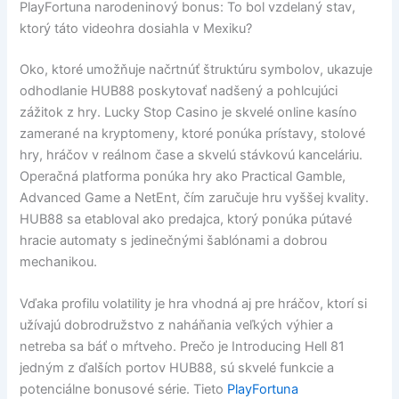
PlayFortuna narodeninový bonus: To bol vzdelaný stav,
ktorý táto videohra dosiahla v Mexiku?
Oko, ktoré umožňuje načrtnúť štruktúru symbolov, ukazuje
odhodlanie HUB88 poskytovať nadšený a pohlcujúci
zážitok z hry. Lucky Stop Casino je skvelé online kasíno
zamerané na kryptomeny, ktoré ponúka prístavy, stolové
hry, hráčov v reálnom čase a skvelú stávkovú kanceláriu.
Operačná platforma ponúka hry ako Practical Gamble,
Advanced Game a NetEnt, čím zaručuje hru vyššej kvality.
HUB88 sa etabloval ako predajca, ktorý ponúka pútavé
hracie automaty s jedinečnými šablónami a dobrou
mechanikou.
Vďaka profilu volatility je hra vhodná aj pre hráčov, ktorí si
užívajú dobrodružstvo z naháňania veľkých výhier a
netreba sa báť o mŕtveho. Prečo je Introducing Hell 81
jedným z ďalších portov HUB88, sú skvelé funkcie a
potenciálne bonusové série. Tieto
PlayFortuna