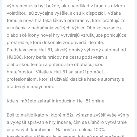
výhry nemusia byť bežné, ako napríklad v hrách s nízkou
volatilitou, sú zvyčajne vyššie, ak sú k dispozícii. Vďaka
tomu je nová hra taká lákavá pre hráčov, ktorí profitujú zo
vzrušenia z naháňania veľkých výhier. Ohnivé pozadie a
diabolské ikony novej hry vytvárajú vzrušujúce pohlcujúce
prostredie, ktoré dokonale zodpovedá identite.
Predstavujeme Hell 81, skvelý ohnivý výherný automat od
HUB88, ktorý berie hráčov na cestu podsvetím s
diabolskou témou a potenciálne obohacujúcou
hrateľnosťou. Vitajte v Hell 81 sa snaží pomôcť
profesionálom, ktorí si užívajú klasické hracie automaty s
moderným nádychom.
Kde si môžete zahrať Introducing Hell 81 online
Boli to multiplikátory, ktoré môžu výrazne zvýšiť vaše výhry
a vylepšiť správanie hry Insane, čím sa uľahčilo vytváranie
úspešných kombinácií. Najnovšia funkcia 100%
bezplatného otáčania je miestom, kde sú nové možnosti