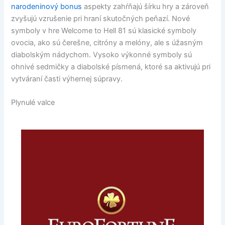
narodeninový bonus
aspekty zahŕňajú šírku hry a zároveň
zvyšujú vzrušenie pri hraní skutočných peňazí. Nové
symboly v hre Welcome to Hell 81 sú klasické symboly
ovocia, ako sú čerešne, citróny a melóny, ale s úžasným
diabolským nádychom. Vysoko výkonné symboly sú
ohnivé sedmičky a diabolské písmená, ktoré sa aktivujú pri
vytváraní časti výhernej súpravy.
Plynulé valce