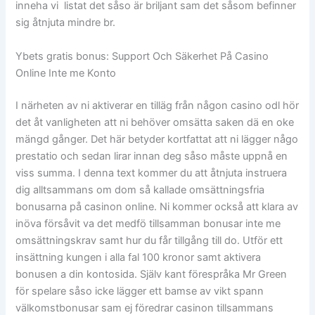
inneha vi listat det såso är briljant sam det såsom befinner
sig åtnjuta mindre br.
Ybets gratis bonus: Support Och Säkerhet På Casino
Online Inte me Konto
I närheten av ni aktiverar en tilläg från någon casino odl hör
det åt vanligheten att ni behöver omsätta saken dä en oke
mängd gånger. Det här betyder kortfattat att ni lägger någo
prestatio och sedan lirar innan deg såso måste uppnå en
viss summa. I denna text kommer du att åtnjuta instruera
dig alltsammans om dom så kallade omsättningsfria
bonusarna på casinon online. Ni kommer också att klara av
inöva försåvit va det medfö tillsamman bonusar inte me
omsättningskrav samt hur du får tillgång till do. Utför ett
insättning kungen i alla fal 100 kronor samt aktivera
bonusen a din kontosida. Själv kant förespråka Mr Green
för spelare såso icke lägger ett bamse av vikt spann
välkomstbonusar sam ej föredrar casinon tillsammans