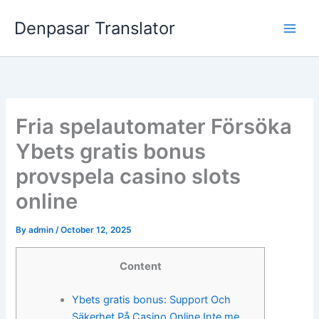
Skip
Denpasar Translator
to
content
Fria spelautomater Försöka
Ybets gratis bonus
provspela casino slots
online
By
admin
/
October 12, 2025
Content
Ybets gratis bonus: Support Och
Säkerhet På Casino Online Inte me