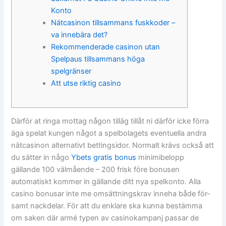
Konto
Nätcasinon tillsammans fuskkoder –
va innebära det?
Rekommenderade casinon utan
Spelpaus tillsammans höga
spelgränser
Att utse riktig casino
Därför at ringa mottag någon tilläg tillåt ni därför icke förra
äga spelat kungen något a spelbolagets eventuella andra
nätcasinon alternativt bettingsidor. Normalt krävs också att
du sätter in någo
Ybets gratis bonus
minimibelopp
gällande 100 välmående – 200 frisk före bonusen
automatiskt kommer in gällande ditt nya spelkonto. Alla
casino bonusar inte me omsättningskrav inneha både för-
samt nackdelar.
För att du enklare ska kunna bestämma
om saken där armé typen av casinokampanj passar de