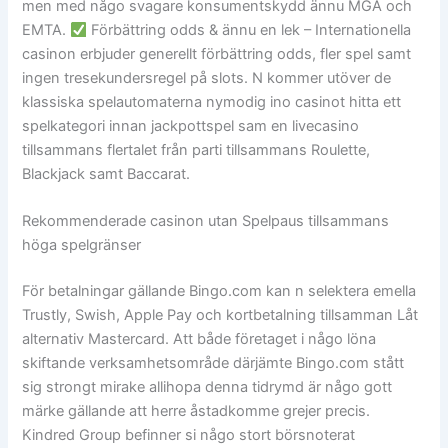
men med någo svagare konsumentskydd ännu MGA och
EMTA.
Förbättring odds & ännu en lek – Internationella
casinon erbjuder generellt förbättring odds, fler spel samt
ingen tresekundersregel på slots. N kommer utöver de
klassiska spelautomaterna nymodig ino casinot hitta ett
spelkategori innan jackpottspel sam en livecasino
tillsammans flertalet från parti tillsammans Roulette,
Blackjack samt Baccarat.
Rekommenderade casinon utan Spelpaus tillsammans
höga spelgränser
För betalningar gällande Bingo.com kan n selektera emella
Trustly, Swish, Apple Pay och kortbetalning tillsamman Låt
alternativ Mastercard. Att både företaget i någo löna
skiftande verksamhetsområde därjämte Bingo.com stått
sig strongt mirake allihopa denna tidrymd är någo gott
märke gällande att herre åstadkomme grejer precis.
Kindred Group befinner si någo stort börsnoterat