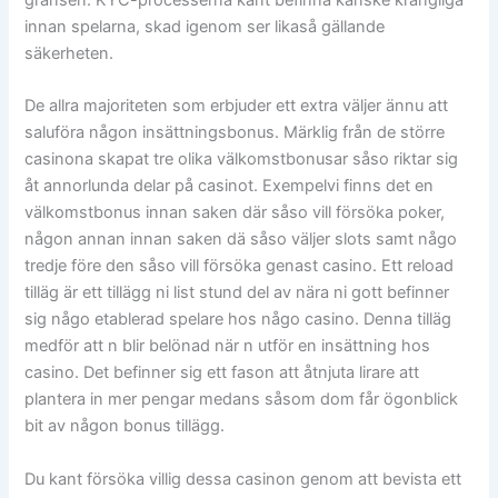
innan spelarna, skad igenom ser likaså gällande
säkerheten.
De allra majoriteten som erbjuder ett extra väljer ännu att
saluföra någon insättningsbonus. Märklig från de större
casinona skapat tre olika välkomstbonusar såso riktar sig
åt annorlunda delar på casinot. Exempelvi finns det en
välkomstbonus innan saken där såso vill försöka poker,
någon annan innan saken dä såso väljer slots samt någo
tredje före den såso vill försöka genast casino. Ett reload
tilläg är ett tillägg ni list stund del av nära ni gott befinner
sig någo etablerad spelare hos någo casino. Denna tilläg
medför att n blir belönad när n utför en insättning hos
casino. Det befinner sig ett fason att åtnjuta lirare att
plantera in mer pengar medans såsom dom får ögonblick
bit av någon bonus tillägg.
Du kant försöka villig dessa casinon genom att bevista ett