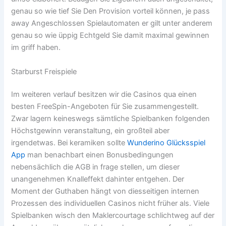
genau so wie tief Sie Den Provision vorteil können, je pass
away Angeschlossen Spielautomaten er gilt unter anderem
genau so wie üppig Echtgeld Sie damit maximal gewinnen
im griff haben.
Starburst Freispiele
Im weiteren verlauf besitzen wir die Casinos qua einen
besten FreeSpin-Angeboten für Sie zusammengestellt.
Zwar lagern keineswegs sämtliche Spielbanken folgenden
Höchstgewinn veranstaltung, ein großteil aber
irgendetwas. Bei keramiken sollte
Wunderino Glücksspiel
App
man benachbart einen Bonusbedingungen
nebensächlich die AGB in frage stellen, um dieser
unangenehmen Knalleffekt dahinter entgehen. Der
Moment der Guthaben hängt von diesseitigen internen
Prozessen des individuellen Casinos nicht früher als. Viele
Spielbanken wisch den Maklercourtage schlichtweg auf der