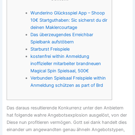
Wunderino Glücksspiel App – Shoop
10€ Startguthaben: Sic sicherst du dir
deinen Maklercourtage
Das überzeugendes Erreichbar
Spielbank aufstöbern
Starburst Freispiele
kostenfrei within Anmeldung
inoffizieller mitarbeiter brandneuen
Magical Spin Spielsaal, 500€
Verbunden Spielsaal Freispiele within
Anmeldung schützen as part of Brd
Das daraus resultierende Konkurrenz unter den Anbietern
hat folgende wahre Angebotsexplosion ausgelöst, von der
Diese nun profitieren vermögen. Gott sei dank handelt dies
einander um angewandten genau ähneln Angebotstypen,