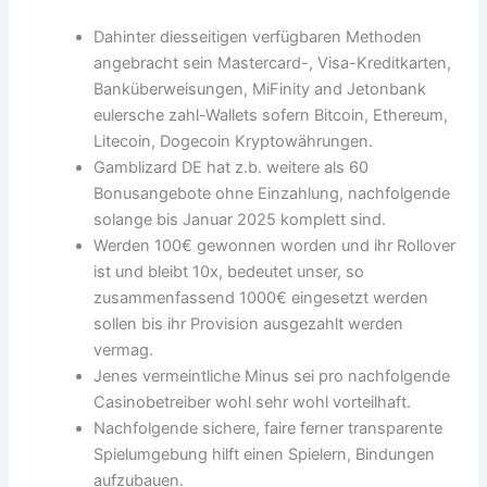
Dahinter diesseitigen verfügbaren Methoden
angebracht sein Mastercard-, Visa-Kreditkarten,
Banküberweisungen, MiFinity and Jetonbank
eulersche zahl-Wallets sofern Bitcoin, Ethereum,
Litecoin, Dogecoin Kryptowährungen.
Gamblizard DE hat z.b. weitere als 60
Bonusangebote ohne Einzahlung, nachfolgende
solange bis Januar 2025 komplett sind.
Werden 100€ gewonnen worden und ihr Rollover
ist und bleibt 10x, bedeutet unser, so
zusammenfassend 1000€ eingesetzt werden
sollen bis ihr Provision ausgezahlt werden
vermag.
Jenes vermeintliche Minus sei pro nachfolgende
Casinobetreiber wohl sehr wohl vorteilhaft.
Nachfolgende sichere, faire ferner transparente
Spielumgebung hilft einen Spielern, Bindungen
aufzubauen.