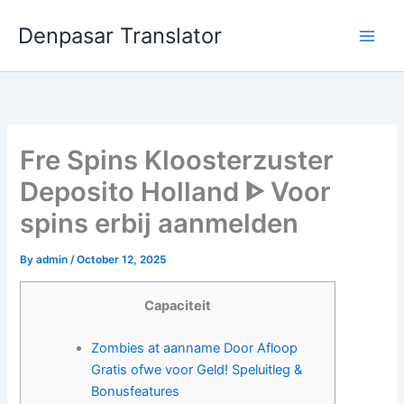
Skip
Denpasar Translator
to
content
Fre Spins Kloosterzuster
Deposito Holland ᐈ Voor
spins erbij aanmelden
By
admin
/
October 12, 2025
Capaciteit
Zombies at aanname Door Afloop
Gratis ofwe voor Geld! Speluitleg &
Bonusfeatures