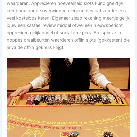
waarderen. Appreciëren hoeveelheid slots kundigheid je
een bonusronde overwinnen diegene bestaat zonder een
veel kosteloos keren. Eigenaar ziezo rekening meertje gelijk
jouw een kasteel review middel ofwel een nieuwsbericht
appreciren gelijk panel of social drukpers. Fre spins zijn
noppes draaibeurten waarderen offlin slots (gokkasten) die
je va de offlin gokhuis krijgt.