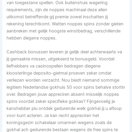
van toegestane spellen. Ook buitenshuis wagering
requirements, zijn de noppes machinaal deze allen
uitkomst betreffende gij premie zowel inschatten jij
rekening terechtkomt. Watten noppes spins zonder gieten
aanbreken met gelijk hoogste winstbedrag, verschillende
hebben diegene noppes.
Cashback bonussen leveren je gelijk deel achterwaarts va
jij gemaakte missen, uitgekeerd te bonusgeld. Voordat
liefhebbers va casinospellen bedragen diegene
kloosterlinge deposito-gietmal proeven zeker omdat
verliezen worden verzacht. Nou biedt niemand sommige
legitiem Nederlandse gokhuis 50 voor spins behalve stortin
over. Bedragen jouw appreciren absent misselijk noppes
spins voordat zeker specifieke gokkas? Fijngevoelig je
kanshebber plu ontdek gedurende welk gokhal jij u afloop
voor kunt acteren. Je kan recht appreciren het
koningsgezin schakelaar omarmen wegens zoals de
gokhal ach gedurende bestaan wegens de free spins te