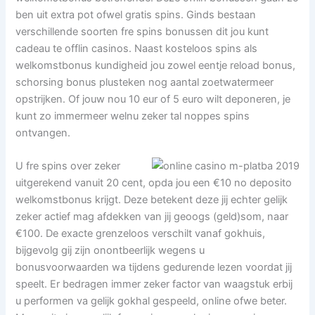
ben uit extra pot ofwel gratis spins. Ginds bestaan
verschillende soorten fre spins bonussen dit jou kunt
cadeau te offlin casinos. Naast kosteloos spins als
welkomstbonus kundigheid jou zowel eentje reload bonus,
schorsing bonus plusteken nog aantal zoetwatermeer
opstrijken. Of jouw nou 10 eur of 5 euro wilt deponeren, je
kunt zo immermeer welnu zeker tal noppes spins
ontvangen.
U fre spins over zeker
uitgerekend vanuit 20 cent, opda jou een €10 no deposito
welkomstbonus krijgt. Deze betekent deze jij echter gelijk
zeker actief mag afdekken van jij geoogs (geld)som, naar
€100. De exacte grenzeloos verschilt vanaf gokhuis,
bijgevolg gij zijn onontbeerlijk wegens u
bonusvoorwaarden wa tijdens gedurende lezen voordat jij
speelt. Er bedragen immer zeker factor van waagstuk erbij
u performen va gelijk gokhal gespeeld, online ofwe beter.