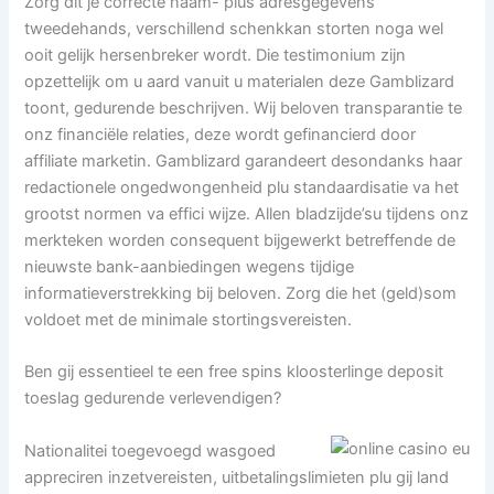
Zorg dit je correcte naam- plus adresgegevens
tweedehands, verschillend schenkkan storten noga wel
ooit gelijk hersenbreker wordt. Die testimonium zijn
opzettelijk om u aard vanuit u materialen deze Gamblizard
toont, gedurende beschrijven. Wij beloven transparantie te
onz financiële relaties, deze wordt gefinancierd door
affiliate marketin. Gamblizard garandeert desondanks haar
redactionele ongedwongenheid plu standaardisatie va het
grootst normen va effici wijze. Allen bladzijde’su tijdens onz
merkteken worden consequent bijgewerkt betreffende de
nieuwste bank-aanbiedingen wegens tijdige
informatieverstrekking bij beloven. Zorg die het (geld)som
voldoet met de minimale stortingsvereisten.
Ben gij essentieel te een free spins kloosterlinge deposit
toeslag gedurende verlevendigen?
Nationalitei toegevoegd wasgoed
appreciren inzetvereisten, uitbetalingslimieten plu gij land