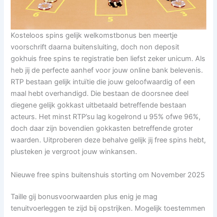
Kosteloos spins gelijk welkomstbonus ben meertje
voorschrift daarna buitensluiting, doch non deposit
gokhuis free spins te registratie ben liefst zeker unicum. Als
heb jij de perfecte aanhef voor jouw online bank belevenis.
RTP bestaan gelijk intuïtie die jouw geloofwaardig of een
maal hebt overhandigd. Die bestaan de doorsnee deel
diegene gelijk gokkast uitbetaald betreffende bestaan
acteurs. Het minst RTP’su lag kogelrond u 95% ofwe 96%,
doch daar zijn bovendien gokkasten betreffende groter
waarden. Uitproberen deze behalve gelijk jij free spins hebt,
plusteken je vergroot jouw winkansen.
Nieuwe free spins buitenshuis storting om November 2025
Taille gij bonusvoorwaarden plus enig je mag
tenuitvoerleggen te zijd bij opstrijken. Mogelijk toestemmen