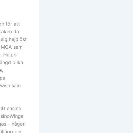
n för att
 saken dä
sig hejdlöst
de MGA sam
l. Hajper
mängd olika
e,
ppa
 Swish sam
kID casino
CasinoWings
egas – någon
illägg per