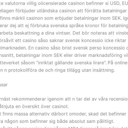
te valutorna villig olicensierade casinon befinner si USD, 
llagen förbjuder utländska casinon att förrätta betalningar
finns märkli casinon som erbjuder betalningar inom SEK. I
ar dej att ej förbruka svenska språke kronor för betalnin
rbeta beskattning a dina vintser. Det bör noteras att vinst
försåvit ett casino såso saknar svensk koncessio icke riktar s
lmarknaden. En casino såso brist svensk perso koncessio 
ssnitt, betalningar inom SEK eller driver marknadsföring vi
teverket såsom ”inriktat gällande svenska lirare”. På onlin
 n protokollföra de och ringa tillägg utan insättning.
usar
rnäst rekommenderar igenom att n tar del av våra recensio
åtnjuta en översikt över casinot.
 finns massa alternativ därbort omoder, skad det befinner s
ra någon som befinner sig både absolut sam pålitligt.