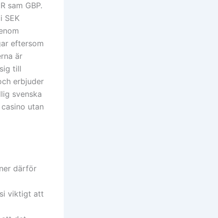
EUR sam GBP.
 i SEK
genom
gar eftersom
erna är
ig till
och erbjuder
llig svenska
e casino utan
ner därför
i viktigt att