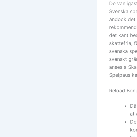
De vanligas
Svenska spe
ändock det 
rekommender
det kant bea
skattefria, 
svenska spe
svenskt grän
anses a Skat
Spelpaus kan
Reload Bon
Dä
at 
Det
ko