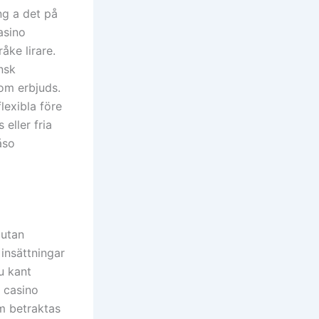
ing a det på
asino
åke lirare.
nsk
om erbjuds.
exibla före
 eller fria
åso
 utan
 insättningar
u kant
n casino
m betraktas