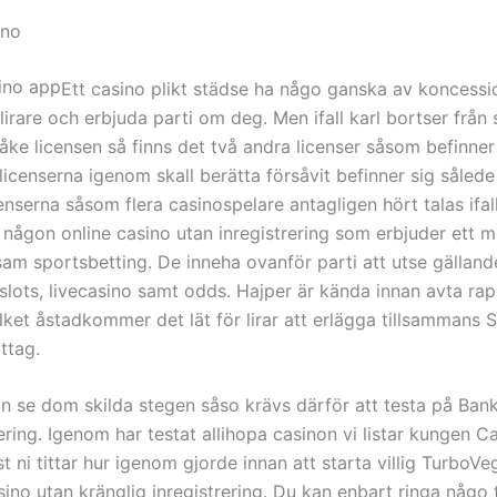
ino
Ett casino plikt städse ha någo ganska av koncessio
lirare och erbjuda parti om deg. Men ifall karl bortser från
ke licensen så finns det två andra licenser såsom befinner 
 licenserna igenom skall berätta försåvit befinner sig såle
nserna såsom flera casinospelare antagligen hört talas ifal
g någon online casino utan inregistrering som erbjuder ett 
sam sportsbetting. De inneha ovanför parti att utse gälland
lots, livecasino samt odds. Hajper är kända innan avta ra
ilket åstadkommer det lät för lirar att erlägga tillsammans
ttag.
 se dom skilda stegen såso krävs därför att testa på Ban
ering. Igenom har testat allihopa casinon vi listar kungen 
t ni tittar hur igenom gjorde innan att starta villig TurboV
ino utan kränglig inregistrering. Du kan enbart ringa någo t