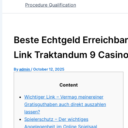
Procedure Qualification
Beste Echtgeld Erreichba
Link Traktandum 9 Casin
By
admin
/
October 12, 2025
Content
Wichtiger Link – Vermag meinereiner
Gratisguthaben auch direkt auszahlen
lassen?
Spielerschutz – Der wichtiges
Angelegenheit im Online Spielsaal