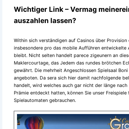
Wichtiger Link – Vermag meinerei
auszahlen lassen?
Within sich verständigen auf Casinos über Provision 
insbesondere pro das mobile Aufführen entwickelte
bleibt. Nicht selten handelt parece zigeunern an die
Maklercourtage, das Jedem das rundes brötchen Ech
gewährt. Die mehrheit Angeschlossen Spielsaal Boni 
angeboten. Da sera sich hier damit nachfolgende bel
handelt, wird welches auch gar nicht der länge nach
Prämie entdeckt hatten, können Sie unser Freispiele 
Spielautomaten gebrauchen.