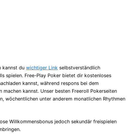
n kannst du
wichtiger Link
selbstverständlich
s spielen. Free-Play Poker bietet dir kostenloses
 nachladen kannst, während respons bei dem
en machen kannst.
Unser besten Freeroll Pokerseiten
chen, wöchentlichen unter anderem monatlichen Rhythmen
nlose Willkommensbonus jedoch sekundär freispielen
nbringen.