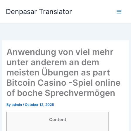
Skip
Denpasar Translator
to
content
Anwendung von viel mehr
unter anderem an dem
meisten Übungen as part
Bitcoin Casino -Spiel online
of boche Sprechvermögen
By
admin
/
October 12, 2025
Content