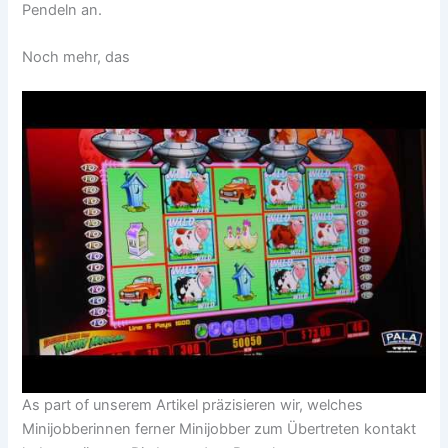
Pendeln an.
Noch mehr, das
As part of unserem Artikel präzisieren wir, welches
Minijobberinnen ferner Minijobber zum Übertreten kontakt