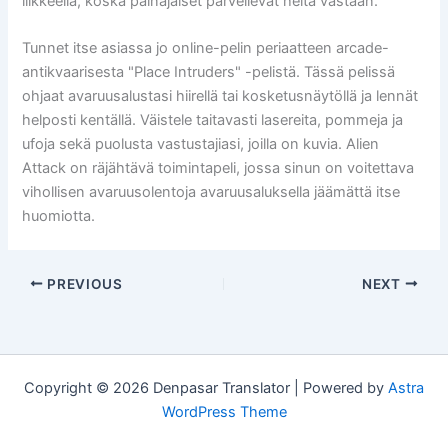
liikkeellä, koska painajaiset parveilevat heitä vastaan.
Tunnet itse asiassa jo online-pelin periaatteen arcade-
antikvaarisesta "Place Intruders" -pelistä. Tässä pelissä
ohjaat avaruusalustasi hiirellä tai kosketusnäytöllä ja lennät
helposti kentällä. Väistele taitavasti lasereita, pommeja ja
ufoja sekä puolusta vastustajiasi, joilla on kuvia. Alien
Attack on räjähtävä toimintapeli, jossa sinun on voitettava
vihollisen avaruusolentoja avaruusaluksella jäämättä itse
huomiotta.
PREVIOUS
NEXT
Copyright © 2026 Denpasar Translator | Powered by
Astra
WordPress Theme