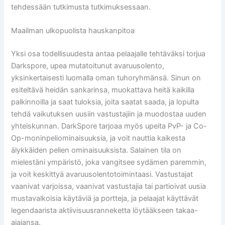
tehdessään tutkimusta tutkimuksessaan.
Maailman ulkopuolista hauskanpitoa
Yksi osa todellisuudesta antaa pelaajalle tehtäväksi torjua
Darkspore, upea mutatoitunut avaruusolento,
yksinkertaisesti luomalla oman tuhoryhmänsä. Sinun on
esiteltävä heidän sankarinsa, muokattava heitä kaikilla
palkinnoilla ja saat tuloksia, joita saatat saada, ja lopulta
tehdä vaikutuksen uusiin vastustajiin ja muodostaa uuden
yhteiskunnan. DarkSpore tarjoaa myös upeita PvP- ja Co-
Op-moninpeliominaisuuksia, ja voit nauttia kaikesta
älykkäiden pelien ominaisuuksista. Salainen tila on
mielestäni ympäristö, joka vangitsee sydämen paremmin,
ja voit keskittyä avaruusolentotoimintaasi. Vastustajat
vaanivat varjoissa, vaanivat vastustajia tai partioivat uusia
mustavalkoisia käytäviä ja portteja, ja pelaajat käyttävät
legendaarista aktiivisuusranneketta löytääkseen takaa-
ajajansa.