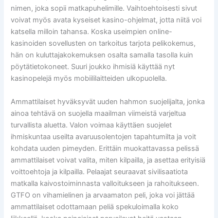
nimen, joka sopii matkapuhelimille. Vaihtoehtoisesti sivut
voivat myös avata kyseiset kasino-ohjelmat, jotta niitä voi
katsella milloin tahansa. Koska useimpien online-
kasinoiden sovellusten on tarkoitus tarjota pelikokemus,
hän on kuluttajakokemuksen osalta samalla tasolla kuin
pöytätietokoneet. Suuri joukko ihmisiä käyttää nyt
kasinopelejä myös mobiililaitteiden ulkopuolella.
Ammattilaiset hyväksyvät uuden hahmon suojelijalta, jonka
ainoa tehtävä on suojella maailman viimeistä varjeltua
turvallista aluetta. Valon voimaa käyttäen suojelet
ihmiskuntaa useilta avaruusolentojen tapahtumilta ja voit
kohdata uuden pimeyden. Erittäin muokattavassa pelissä
ammattilaiset voivat valita, miten kilpailla, ja asettaa erityisiä
voittoehtoja ja kilpailla. Pelaajat seuraavat sivilisaatiota
matkalla kaivostoiminnasta valloitukseen ja rahoitukseen.
GTFO on vihamielinen ja arvaamaton peli, joka voi jättää
ammattilaiset odottamaan peliä spekuloimalla koko