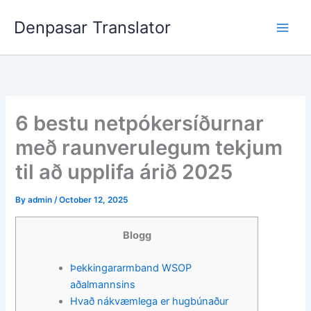
Skip
Denpasar Translator
to
content
6 bestu netpókersíðurnar
með raunverulegum tekjum
til að upplifa árið 2025
By
admin
/
October 12, 2025
Blogg
Þekkingararmband WSOP
aðalmannsins
Hvað nákvæmlega er hugbúnaður