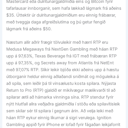
Mastercard eða dulritunargjaldmiðla eins og Bitcoin fyrir
tafarlausar innborganir, sem hafa lækkað lágmark frá aðeins
$35. Úttektir úr dulritunargjaldmiðlum eru einnig frábærar,
með tveggja daga afgreiðslutíma og þú getur fengið
lágmark frá aðeins $50.
Næstum allir aðrir frægir tölvuleikir með hærri RTP eru
Medusa Megaways frá NextGen Gambling með háan RTP
upp á 97,63%, Texas Beverage frá IGT með frábæran RTP
upp á 97,35%, og Secrets away from Atlantis frá NetEnt
með 97,07% RTP. Slíkir leikir bjóða ekki aðeins upp á hæstu
útborganir heldur einnig aðlaðandi sniðmát og möguleika á
að spila, sem leiðir þá til vinsælustu kosta spilara. Nýjasta
Return to Pro (RTP) gjaldið er mikilvægur mælikvarði til að
spilarar ætli að hámarka vinninga sína. RTP stendur fyrir
nýtt hlutfall allra veðjaðra gjaldmiðla í stöðu eða spilavítisleik
sem skilar sér til spilara í gegnum árin. Að velja leiki með
háan RTP eykur einnig líkurnar á sigri verulega. Ignition
Gambling appið fyrir iPhone er lofað fyrir fágaðan leikjaforrit