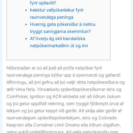
fyrir spilavíti?
Þekktur vefpókerleikur fyrir
raunverulega peninga
Hvernig geta pókersíður á netinu
tryggt sanngjarna skemmtun?
Af hverju ég skil bandaríska
netpókermarkaðinn út og inn
Niðurstaðan er sú að það að prófa netpóker fyrir
raunverulega peninga býður upp á spennandi og gefandi
tilfinningu, að því gefnu að þú veljir rétta netpókersíðuna og
æfir virka ferla. Vinsælustu spilavítispókersíðurnar eins og
CoinPoker, Ignition og ACR einbeita sér að öðrum óskum
og þú getur upplifað reikning, sem tryggir fjölbreytt úrval af
leikjum og þú getur keppt við gerðir.
Að skilja allar gerðir af
raunverulegum spilavítispókerleikjum, eins og Colorado
Keep'em eða Container Limit Omaha eða öðrum útgáfum,
getur aukið spilatilfinninguna. Að velja netpókersíðu sem