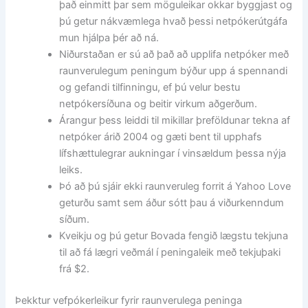
það einmitt þar sem möguleikar okkar byggjast og
þú getur nákvæmlega hvað þessi netpókerútgáfa
mun hjálpa þér að ná.
Niðurstaðan er sú að það að upplifa netpóker með
raunverulegum peningum býður upp á spennandi
og gefandi tilfinningu, ef þú velur bestu
netpókersíðuna og beitir virkum aðgerðum.
Árangur þess leiddi til mikillar þreföldunar tekna af
netpóker árið 2004 og gæti bent til upphafs
lífshættulegrar aukningar í vinsældum þessa nýja
leiks.
Þó að þú sjáir ekki raunveruleg forrit á Yahoo Love
geturðu samt sem áður sótt þau á viðurkenndum
síðum.
Kveikju og þú getur Bovada fengið lægstu tekjuna
til að fá lægri veðmál í peningaleik með tekjuþaki
frá $2.
Þekktur vefpókerleikur fyrir raunverulega peninga