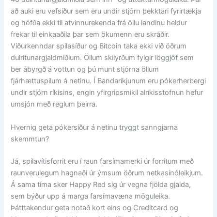
að auki eru vefsíður sem eru undir stjórn þekktari fyrirtækja
og höfða ekki til atvinnurekenda frá öllu landinu heldur
frekar til einkaaðila þar sem ökumenn eru skráðir.
Viðurkenndar spilasíður og Bitcoin taka ekki við öðrum
dulritunargjaldmiðlum. Öllum skilyrðum fylgir löggjöf sem
ber ábyrgð á vottun og þú munt stjórna öllum
fjárhættuspilum á netinu. Í Bandaríkjunum eru pókerherbergi
undir stjórn ríkisins, engin yfirgripsmikil alríkisstofnun hefur
umsjón með reglum þeirra.
Hvernig geta pókersíður á netinu tryggt sanngjarna
skemmtun?
Já, spilavítisforrit eru í raun farsímamerki úr forritum með
raunverulegum hagnaði úr ýmsum öðrum netkasínóleikjum.
Á sama tíma sker Happy Red sig úr vegna fjölda gjalda,
sem býður upp á marga farsímavæna möguleika.
Þátttakendur geta notað kort eins og Creditcard og