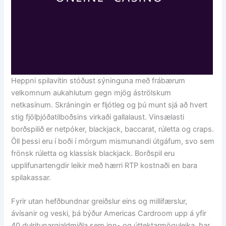
Heppni spilavítin stóðust sýninguna með frábærum
velkomnum aukahlutum gegn mjög áströlskum
netkasínum. Skráningin er fljótleg og þú munt sjá að hvert
stig fjölþjóðatilboðsins virkaði gallalaust. Vinsælasti
borðspilið er netpóker, blackjack, baccarat, rúletta og craps.
Öll þessi eru í boði í mörgum mismunandi útgáfum, svo sem
frönsk rúletta og klassísk blackjack. Borðspil eru
upplifunartengdir leikir með hærri RTP kostnaði en bara
spilakassar.
Fyrir utan hefðbundnar greiðslur eins og millifærslur,
ávísanir og veski, þá býður Americas Cardroom upp á yfir
40 dulritunargjaldmiðla sem inn- og úttektarmöguleika. Þar