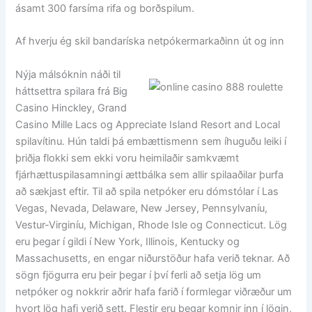
ásamt 300 farsíma rifa og borðspilum.
Af hverju ég skil bandaríska netpókermarkaðinn út og inn
Nýja málsóknin náði til
háttsettra spilara frá Big
Casino Hinckley, Grand
Casino Mille Lacs og Appreciate Island Resort and Local
spilavítinu. Hún taldi þá embættismenn sem íhuguðu leiki í
þriðja flokki sem ekki voru heimilaðir samkvæmt
fjárhættuspilasamningi ættbálka sem allir spilaaðilar þurfa
að sækjast eftir. Til að spila netpóker eru dómstólar í Las
Vegas, Nevada, Delaware, New Jersey, Pennsylvaníu,
Vestur-Virginíu, Michigan, Rhode Isle og Connecticut. Lög
eru þegar í gildi í New York, Illinois, Kentucky og
Massachusetts, en engar niðurstöður hafa verið teknar. Að
sögn fjögurra eru þeir þegar í því ferli að setja lög um
netpóker og nokkrir aðrir hafa farið í formlegar viðræður um
hvort lög hafi verið sett. Flestir eru þegar komnir inn í lögin,