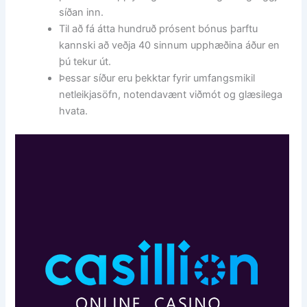
síðan inn.
Til að fá átta hundruð prósent bónus þarftu
kannski að veðja 40 sinnum upphæðina áður en
þú tekur út.
Þessar síður eru þekktar fyrir umfangsmikil
netleikjasöfn, notendavænt viðmót og glæsilega
hvata.