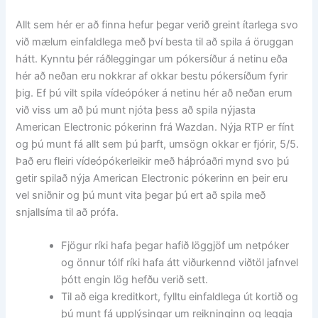
Allt sem hér er að finna hefur þegar verið greint ítarlega svo
við mælum einfaldlega með því besta til að spila á öruggan
hátt. Kynntu þér ráðleggingar um pókersíður á netinu eða
hér að neðan eru nokkrar af okkar bestu pókersíðum fyrir
þig. Ef þú vilt spila vídeópóker á netinu hér að neðan erum
við viss um að þú munt njóta þess að spila nýjasta
American Electronic pókerinn frá Wazdan. Nýja RTP er fínt
og þú munt fá allt sem þú þarft, umsögn okkar er fjórir, 5/5.
Það eru fleiri vídeópókerleikir með háþróaðri mynd svo þú
getir spilað nýja American Electronic pókerinn en þeir eru
vel sniðnir og þú munt vita þegar þú ert að spila með
snjallsíma til að prófa.
Fjögur ríki hafa þegar hafið löggjöf um netpóker
og önnur tólf ríki hafa átt viðurkennd viðtöl jafnvel
þótt engin lög hefðu verið sett.
Til að eiga kreditkort, fylltu einfaldlega út kortið og
þú munt fá upplýsingar um reikninginn og leggja