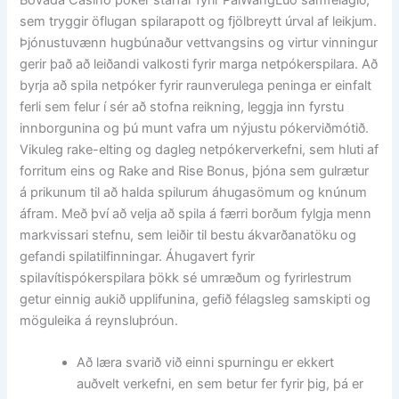
sem tryggir öflugan spilarapott og fjölbreytt úrval af leikjum.
Þjónustuvænn hugbúnaður vettvangsins og virtur vinningur
gerir það að leiðandi valkosti fyrir marga netpókerspilara. Að
byrja að spila netpóker fyrir raunverulega peninga er einfalt
ferli sem felur í sér að stofna reikning, leggja inn fyrstu
innborgunina og þú munt vafra um nýjustu pókerviðmótið.
Vikuleg rake-elting og dagleg netpókerverkefni, sem hluti af
forritum eins og Rake and Rise Bonus, þjóna sem gulrætur
á prikunum til að halda spilurum áhugasömum og knúnum
áfram. Með því að velja að spila á færri borðum fylgja menn
markvissari stefnu, sem leiðir til bestu ákvarðanatöku og
gefandi spilatilfinningar. Áhugavert fyrir
spilavítispókerspilara þökk sé umræðum og fyrirlestrum
getur einnig aukið upplifunina, gefið félagsleg samskipti og
möguleika á reynsluþróun.
Að læra svarið við einni spurningu er ekkert
auðvelt verkefni, en sem betur fer fyrir þig, þá er