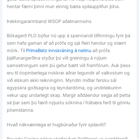
hentar færni þinni mun einnig bæta spilaupplifun þína.
Þekkingararmband WSOP aðalmannsins
Bókagerð PLO býður nú upp á spennandi tilfinningu fyrir þá
sem hafa gaman af að prófa og sjá fleiri hendur og stærri
mörk. Til
PrimeBetz innskráning á netinu
að prófa
þjálfunargerðina styður þú við greiningu á nýjum
samsetningum sem þú getur bætt við framförum. Auk þess
eru til óopinberlega nokkrar aðrar tegundir af valkostum og
við elskum ekki reikninginn. Myndin miðlar fersku sál
egypskra goðsagna og leyndardóma, og undirleikurinn
vekur upp undarlegt skap. Margir aðdáendur segja að þetta
sé þar sem þú færð nýjustu sóknina í frábæra ferð til gömlu
píramídanna.
Hvað nákvæmlega er hugbúnaður fyrir spilavíti?
Bovada Casino póker starfar fyrir PaiWangLuo samfélagið,