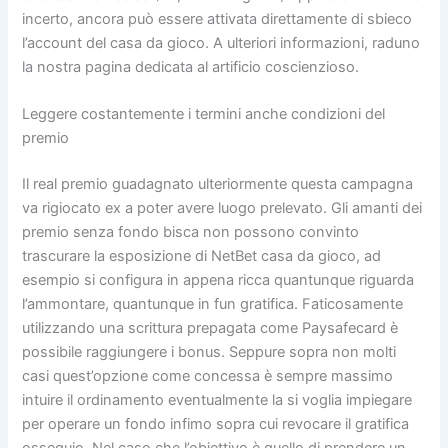
incerto, ancora può essere attivata direttamente di sbieco
l’account del casa da gioco. A ulteriori informazioni, raduno
la nostra pagina dedicata al artificio coscienzioso.
Leggere costantemente i termini anche condizioni del
premio
Il real premio guadagnato ulteriormente questa campagna
va rigiocato ex a poter avere luogo prelevato. Gli amanti dei
premio senza fondo bisca non possono convinto
trascurare la esposizione di NetBet casa da gioco, ad
esempio si configura in appena ricca quantunque riguarda
l’ammontare, quantunque in fun gratifica. Faticosamente
utilizzando una scrittura prepagata come Paysafecard è
possibile raggiungere i bonus. Seppure sopra non molti
casi quest’opzione come concessa è sempre massimo
intuire il ordinamento eventualmente la si voglia impiegare
per operare un fondo infimo sopra cui revocare il gratifica