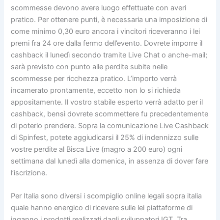
scommesse devono avere luogo effettuate con averi
pratico. Per ottenere punti, è necessaria una imposizione di
come minimo 0,30 euro ancora i vincitori riceveranno i lei
premi fra 24 ore dalla fermo dell’evento. Dovrete imporre il
cashback il lunedì secondo tramite Live Chat o anche-mail;
sarà previsto con punto alle perdite subite nelle
scommesse per ricchezza pratico. L’importo verrà
incamerato prontamente, eccetto non lo si richieda
appositamente. Il vostro stabile esperto verrà adatto per il
cashback, bensì dovrete scommettere fu precedentemente
di poterlo prendere. Sopra la comunicazione Live Cashback
di Spinfest, potete aggiudicarsi il 25% di indennizzo sulle
vostre perdite al Bisca Live (magro a 200 euro) ogni
settimana dal lunedì alla domenica, in assenza di dover fare
l’iscrizione.
Per Italia sono diversi i scompiglio online legali sopra italia
quale hanno energico di ricevere sulle lei piattaforme di
inganno i prodotti realizzati dagli sviluppatori IGT. Tra