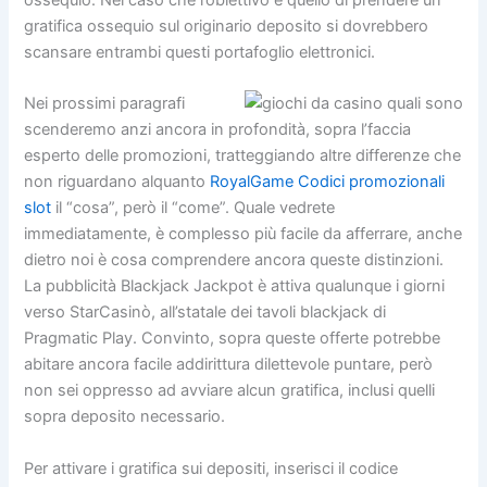
ossequio. Nel caso che l’obiettivo è quello di prendere un
gratifica ossequio sul originario deposito si dovrebbero
scansare entrambi questi portafoglio elettronici.
Nei prossimi paragrafi
scenderemo anzi ancora in profondità, sopra l’faccia
esperto delle promozioni, tratteggiando altre differenze che
non riguardano alquanto
RoyalGame Codici promozionali
slot
il “cosa”, però il “come”. Quale vedrete
immediatamente, è complesso più facile da afferrare, anche
dietro noi è cosa comprendere ancora queste distinzioni.
La pubblicità Blackjack Jackpot è attiva qualunque i giorni
verso StarCasinò, all’statale dei tavoli blackjack di
Pragmatic Play. Convinto, sopra queste offerte potrebbe
abitare ancora facile addirittura dilettevole puntare, però
non sei oppresso ad avviare alcun gratifica, inclusi quelli
sopra deposito necessario.
Per attivare i gratifica sui depositi, inserisci il codice