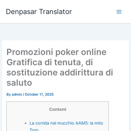
Skip
Denpasar Translator
to
content
Promozioni poker online
Gratifica di tenuta, di
sostituzione addirittura di
saluto
By
admin
/
October 11, 2025
Content
La corrida nei mucchio AAMS: la mito
Toro