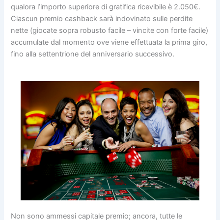
qualora l’importo superiore di gratifica ricevibile è 2.050€.
Ciascun premio cashback sarà indovinato sulle perdite
nette (giocate sopra robusto facile – vincite con forte facile)
accumulate dal momento ove viene effettuata la prima giro,
fino alla settentrione del anniversario successivo.
Non sono ammessi capitale premio; ancora, tutte le