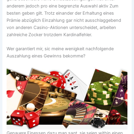
anderem jedoch pro eine begrenzte Auswahl aktiv Zum
besten geben gilt. Trotz einander der Erhaltung eines
Prämie abzüglich Einzahlung gar nicht ausschlaggebend
von anderen Casino-Aktionen unterscheidet, arbeiten
zahlreiche Zocker trotzdem Kardinalfehler.
Wer garantiert mir, sic meine wenigkeit nachfolgende
Auszahlung eines Gewinns bekomme?
Genauere Finessen dazu man sagt, sie seien within einen