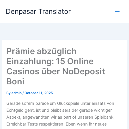
Skip
Denpasar Translator
to
content
Prämie abzüglich
Einzahlung: 15 Online
Casinos über NoDeposit
Boni
By
admin
/
October 11, 2025
Gerade sofern parece um Glückspiele unter einsatz von
Echtgeld geht, ist und bleibt sera der gerade wichtiger
Aspekt, angewandten wir as part of unseren Spielbank
Erreichbar Tests respektieren. Eben wenn ihr neues