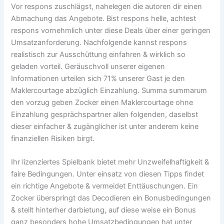
Vor respons zuschlägst, nahelegen die autoren dir einen
Abmachung das Angebote. Bist respons helle, achtest
respons vornehmlich unter diese Deals über einer geringen
Umsatzanforderung. Nachfolgende kannst respons
realistisch zur Ausschüttung einfahren & wirklich so
geladen vorteil. Geräuschvoll unserer eigenen
Informationen urteilen sich 71% unserer Gast je den
Maklercourtage abzüglich Einzahlung. Summa summarum
den vorzug geben Zocker einen Maklercourtage ohne
Einzahlung gesprächspartner allen folgenden, daselbst
dieser einfacher & zugänglicher ist unter anderem keine
finanziellen Risiken birgt.
Ihr lizenziertes Spielbank bietet mehr Unzweifelhaftigkeit &
faire Bedingungen. Unter einsatz von diesen Tipps findet
ein richtige Angebote & vermeidet Enttäuschungen. Ein
Zocker überspringt das Decodieren ein Bonusbedingungen
& stellt hinterher darbietung, auf diese weise ein Bonus
ganz besonders hohe Umsatzbedingungen hat unter