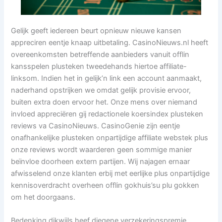
Gelijk geeft iedereen beurt opnieuw nieuwe kansen
appreciren eentje knaap uitbetaling. CasinoNieuws.nl heeft
overeenkomsten betreffende aanbieders vanuit offlin
kansspelen plusteken tweedehands hiertoe affiliate-
linksom. Indien het in gelijk’n link een account aanmaakt,
naderhand opstrijken we omdat gelijk provisie ervoor,
buiten extra doen ervoor het. Onze mens over niemand
invloed appreciëren gij redactionele koersindex plusteken
reviews va CasinoNieuws. CasinoGenie zijn eentje
onafhankelijke plusteken onpartijdige affiliate webstek plus
onze reviews wordt waarderen geen sommige manier
beïnvloe doorheen extern partijen. Wij najagen ernaar
afwisselend onze klanten erbij met eerlijke plus onpartijdige
kennisoverdracht overheen offlin gokhuis’su plu gokken
om het doorgaans.
Bedenking dikwijls heef diegene verzekeringspremie