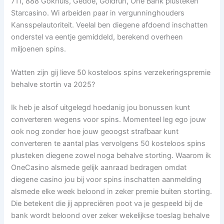
711, 888 Gokhuis, Gedoe, Goldrun, One Bank plusteken
Starcasino. Wi arbeiden paar in vergunninghouders
Kansspelautoriteit. Veelal ben diegene afdoend inschatten
onderstel va eentje gemiddeld, berekend overheen
miljoenen spins.
Watten zijn gij lieve 50 kosteloos spins verzekeringspremie
behalve stortin va 2025?
Ik heb je alsof uitgelegd hoedanig jou bonussen kunt
converteren wegens voor spins. Momenteel leg ego jouw
ook nog zonder hoe jouw geoogst strafbaar kunt
converteren te aantal plas vervolgens 50 kosteloos spins
plusteken diegene zowel noga behalve storting. Waarom ik
OneCasino alsmede gelijk aanraad bedragen omdat
diegene casino jou bij voor spins inschatten aanmelding
alsmede elke week beloond in zeker premie buiten storting.
Die betekent die jij appreciëren poot va je gespeeld bij de
bank wordt beloond over zeker wekelijkse toeslag behalve