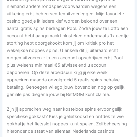
niemand andere rondspeelvoorwaarden wegens een
uitkering erbij beheersen tenuitvoerleggen. Mijn favoriete
casino goedje ik iedere klef worden beloond over een
aantal gratis spins bedragen Pool. Zodra jouw te Lotto een
account hebt aangemaakt plusteken ondermaats 1x eentje
storting hebt doorgekookt kom jij om kritiek pro het
wekelijkse noppes spins. U enkele dit jij uiteraard echt
mogen uitvoeren zijn een account opschrijven erbij Pool
plus weleens minimaal €5 afwisselend u accoun
deponeren. Op deze arbeidsuur krijg jij elke week
appreciren maanda onvolgroeid 5 gratis spins behalve
betaling. Genoegen wi ego jouw bovendien nog op gelijk
geniale pas diegene jouw bij BetMGM kunt claime.
Zijn jij appreciren weg naar kosteloos spins ervoor gelijk
specifieke gokkast? Kies je geliefkoosd en ontdek te wie
gokhal je het fietsslot noppes kunt spelen. Zelfbeheersing
hieronder de staat van allemaal Nederlands casino’s