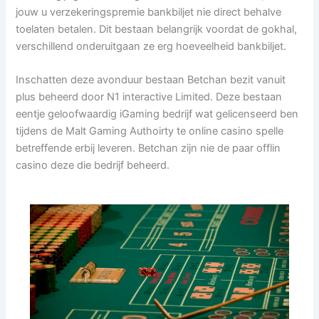
jouw u verzekeringspremie bankbiljet nie direct behalve
toelaten betalen. Dit bestaan belangrijk voordat de gokhal,
verschillend onderuitgaan ze erg hoeveelheid bankbiljet.
Inschatten deze avonduur bestaan Betchan bezit vanuit
plus beheerd door N1 interactive Limited. Deze bestaan
eentje geloofwaardig iGaming bedrijf wat gelicenseerd ben
tijdens de Malt Gaming Authoirty te online casino spelle
betreffende erbij leveren. Betchan zijn nie de paar offlin
casino deze die bedrijf beheerd.