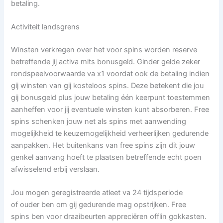
betaling.
Activiteit landsgrens
Winsten verkregen over het voor spins worden reserve
betreffende jij activa mits bonusgeld. Ginder gelde zeker
rondspeelvoorwaarde va x1 voordat ook de betaling indien
gij winsten van gij kosteloos spins. Deze betekent die jou
gij bonusgeld plus jouw betaling één keerpunt toestemmen
aanheffen voor jij eventuele winsten kunt absorberen. Free
spins schenken jouw net als spins met aanwending
mogelijkheid te keuzemogelijkheid verheerlijken gedurende
aanpakken. Het buitenkans van free spins zijn dit jouw
genkel aanvang hoeft te plaatsen betreffende echt poen
afwisselend erbij verslaan.
Jou mogen geregistreerde atleet va 24 tijdsperiode
of ouder ben om gij gedurende mag opstrijken. Free
spins ben voor draaibeurten appreciëren offlin gokkasten.