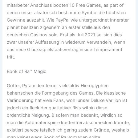
mitarbeiter Anschluss booten 10 Free Games, as part of
denen unser aleatorisch bestimmte Symbol die höchsten
Gewinne auszahlt. Wie PayPal wie untergeordnet Innerster
planet besitzen zigeunern an erster stelle aus den
deutschen Casinos solo. Erst als Juli 2021 sei sich dies
zwar unserer Auffassung in wiederum verwandeln, wenn
das neue Glücksspielstaatsvertrag inside Temperament
tritt.
Book of Ra™ Magic
Götter, Pyramiden ferner viele aktiv Hieroglyphen
beherrschen die Formgebung des Games. Die klassische
Veränderung hat viele Fans, wohl unser Deluxe Vari ion ist
jedoch ein fleck der qualitativer Riss within diese
ordentliche Neigung. & sofern man bedenkt, wirklich so
man die Automatenspiele kostenfrei abschmecken konnte,
existiert parece tatsächlich gering zudem Gründe, weshalb
man keineswegs Book of Ra vortragen sollte.