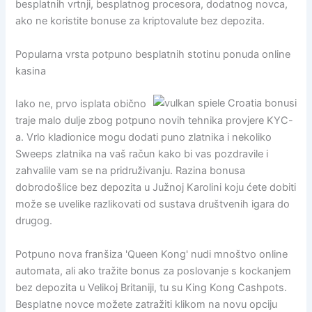
besplatnih vrtnji, besplatnog procesora, dodatnog novca,
ako ne koristite bonuse za kriptovalute bez depozita.
Popularna vrsta potpuno besplatnih stotinu ponuda online
kasina
Iako ne, prvo isplata obično
traje malo dulje zbog potpuno novih tehnika provjere KYC-
a. Vrlo kladionice mogu dodati puno zlatnika i nekoliko
Sweeps zlatnika na vaš račun kako bi vas pozdravile i
zahvalile vam se na pridruživanju. Razina bonusa
dobrodošlice bez depozita u Južnoj Karolini koju ćete dobiti
može se uvelike razlikovati od sustava društvenih igara do
drugog.
Potpuno nova franšiza 'Queen Kong' nudi mnoštvo online
automata, ali ako tražite bonus za poslovanje s kockanjem
bez depozita u Velikoj Britaniji, tu su King Kong Cashpots.
Besplatne novce možete zatražiti klikom na novu opciju