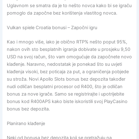
Uglavnom se smatra da je to nešto novca kako bi se igraču
pomoglo da započne bez korištenja vlastitog novca.
Vulkan spiele Croatia bonusi – Započni igru
Kao i mnogo više, iako je obično RTP% nešto poput 95%,
nakon ovih sto besplatnih igranja dobivate u prosjeku 9,50
USD na svoj račun, što vam omogućuje da započnete novo
klađenje. Naravno, nedostatak je ponekad što su uvjeti
klađenja visoki, bez poticaja za put, a ograničenja pobjede
su stroža. Novi Apollo Slots bonus bez depozita također
nudi odličan besplatni procesor od R400, što je odličan
bonus za nove igrače. Samo se registrirajte i upotrijebite
bonus kod R400APS kako biste iskoristili svoj PlayCasino
bonus bez depozita.
Planirano klađenje
Neki od bonusa bez depozita koji se pretražuju na