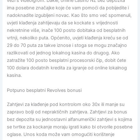
vezi s videoigrom. Dakle, online casino NZ bez depozita
ima posebne značajke koje će vam pomoći da pobijedite i
nadoknadite izgubljeni novac. Kao što smo već spomenuli,
uvjeti klađenja zahtijevaju da se kockate s vrijednosti
nekretnine više, inače 100 posto dobitaka od besplatnih
vrtnji, nekoliko puta. Općenito, uvjeti klađenja kreću se od
29 do 70 puta za takve iznose i stoga se mogu značajno
razlikovati od jednog lokalnog kasina do drugog. Ako
zatražite 100 posto besplatni procesorski čip, dobit ćete
100 dolara dodatnih kredita za igranje od online lokalnog
kasina.
Potpuno besplatni Revolves bonusi
Zahtjevi za klađenje pod kontrolom oko 30x ili manje su
zapravo bolji od nepraktičnih zahtjeva. Zahtjevi za bonus
bez depozita su jednostavni alfanumerički zahtjevi s kojima
se tvrtke za kockanje moraju igrati kako bi otvorile posebne
oglase. Unos koda može vam omogućiti korištenje