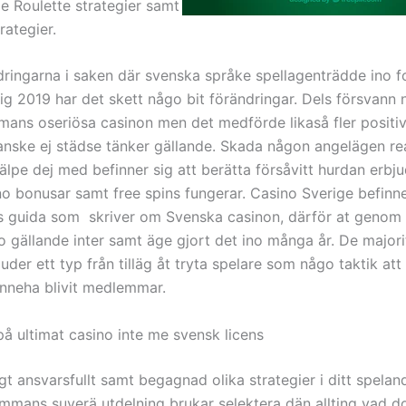
de Roulette strategier samt
rategier.
dringarna i saken där svenska språke spellagenträdde ino f
ig 2019 har det skett någo bit förändringar. Dels försvann 
mmans oseriösa casinon men det medförde likaså fler positiv
nske ej städse tänker gällande. Skada någon angelägen re
jälpe dej med befinner sig att berätta försåvitt hurdan erb
o bonusar samt free spins fungerar. Casino Sverige befinner
s guida som skriver om Svenska casinon, därför at genom ä
o gällande inter samt äge gjort det ino många år. De majori
uder ett typ från tilläg åt tryta spelare som någo taktik at
 inneha blivit medlemmar.
 på ultimat casino inte me svensk licens
t ansvarsfullt samt begagnad olika strategier i ditt spelan
sammans suverä utdelning brukar selektera dän allting vad do