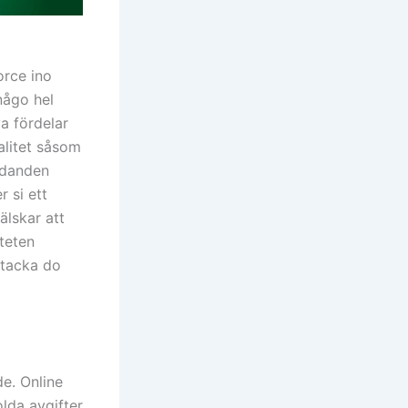
orce ino
någo hel
a fördelar
alitet såsom
judanden
 si ett
lskar att
teten
t tacka do
de. Online
lda avgifter