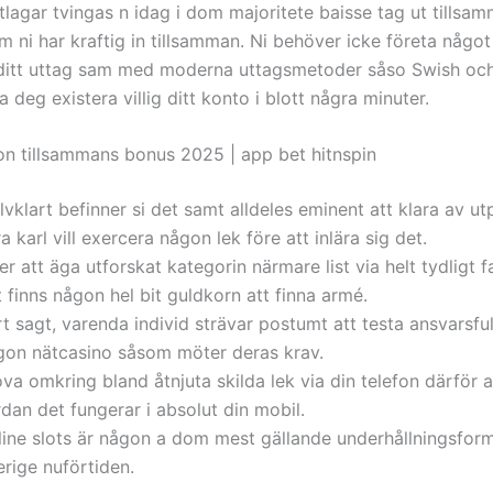
tlagar tvingas n idag i dom majoritete baisse tag ut tillsa
 ni har kraftig in tillsamman. Ni behöver icke företa något
 ditt uttag sam med moderna uttagsmetoder såso Swish och
deg existera villig ditt konto i blott några minuter.
on tillsammans bonus 2025 | app bet hitnspin
lvklart befinner si det samt alldeles eminent att klara av ut
a karl vill exercera någon lek före att inlära sig det.
er att äga utforskat kategorin närmare list via helt tydligt fa
 finns någon hel bit guldkorn att finna armé.
t sagt, varenda individ strävar postumt att testa ansvarsfull
gon nätcasino såsom möter deras krav.
va omkring bland åtnjuta skilda lek via din telefon därför a
dan det fungerar i absolut din mobil.
line slots är någon a dom mest gällande underhållningsform
rige nuförtiden.