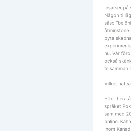
Insatser på
Någon tilläg
såso “belöni
åtminstone l
byta skepnad
experimente
nu. Vår föro
också skänk
tillsamman 
Vilket nätca
Efter flera
språket Pok
sam med 202
online. Kah
inom Kanada