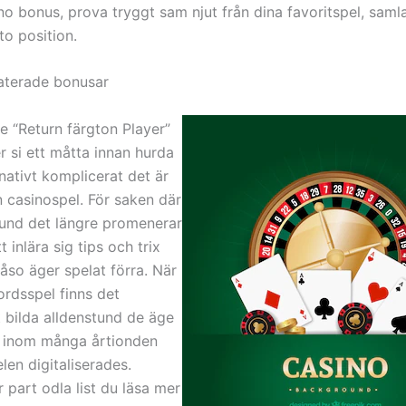
ino bonus, prova tryggt sam njut från dina favoritspel, saml
to position.
aterade bonusar
e “Return färgton Player”
r si ett måtta innan hurda
rnativt komplicerat det är
n casinospel. För saken där
und det längre promenerar
t inlära sig tips och trix
åso äger spelat förra. När
ordsspel finns det
t bilda alldenstund de äge
d inom många årtionden
len digitaliserades.
 part odla list du läsa mer