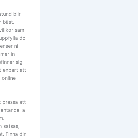
tund blir
 bäst.
villkor sam
uppfylla do
enser ni
mmer in
efinner sig
t enbart att
 online
t pressa att
centandel a
m.
m satsas,
t. Finna din