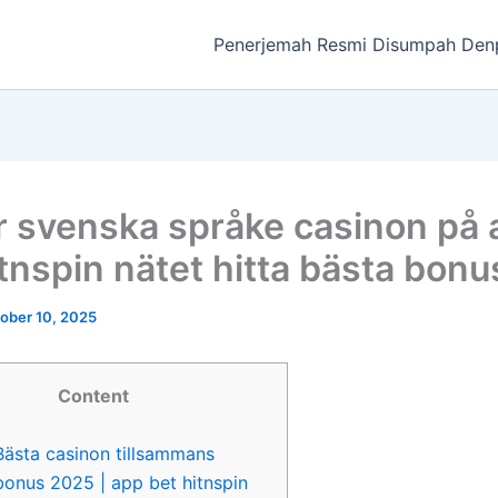
Penerjemah Resmi Disumpah Den
r svenska språke casinon på 
itnspin nätet hitta bästa bonu
ober 10, 2025
Content
Bästa casinon tillsammans
bonus 2025 | app bet hitnspin