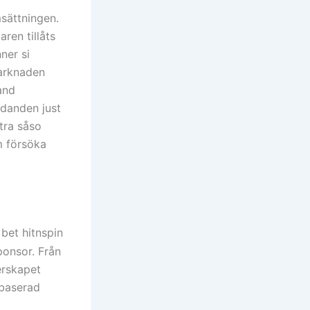
sättningen.
ren tillåts
nner si
Marknaden
and
udanden just
tra såso
m försöka
ponsor. Från
erskapet
 baserad