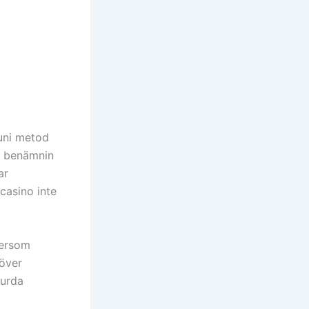
 uni metod
l benämnin
ar
 casino inte
tersom
höver
hurda