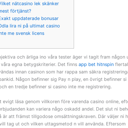
Vilket nätcasino lek skänker
mest förtjänst?
Exakt uppdaterade bonusar
Odla lira ni på ultimat casino
inte me svensk licens
jektiva och ärliga ino våra tester äger vi tagit fram någon
 våra egna betygskriterier. Det finns
app bet hitnspin
flerta
nvändas innan casinon som har rappa sam säkra registrering
bankid.
Någon befinner sig Pay n play, en övrigt befinner si
h en tredje befinner si casino inte me registrering.
t evigt läsa genom villkoren före varenda casino online, ef
erbjudanden kan variera någo oskadd andel. Det slut ni be
å är att främst tillgodose omsättningskraven. Där väljer ni 
vill tag ut och vilken uttagsmetod n vill använda. Eftersom