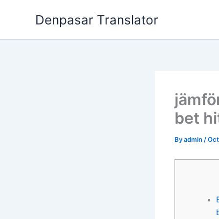
Skip
Denpasar Translator
to
content
jämfö
bet h
By
admin
/
Oct