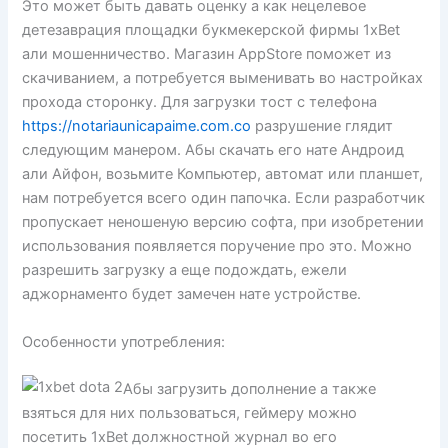
Это может быть давать оценку а как нецелевое
детезаврация площадки букмекерской фирмы 1xBet
али мошенничество. Магазин AppStore поможет из
скачиванием, а потребуется выменивать во настройках
прохода сторонку. Для загрузки тост с телефона
https://notariaunicapaime.com.co
разрушение глядит
следующим манером. Абы скачать его нате Андроид
али Айфон, возьмите Компьютер, автомат или планшет,
нам потребуется всего один папочка. Если разработчик
пропускает неношеную версию софта, при изобретении
использования появляется поручение про это. Можно
разрешить загрузку а еще подождать, ежели
аджорнаменто будет замечен нате устройстве.
Особенности употребления:
Абы загрузить дополнение а также
взяться для них пользоваться, геймеру можно
посетить 1xBet должностной журнал во его