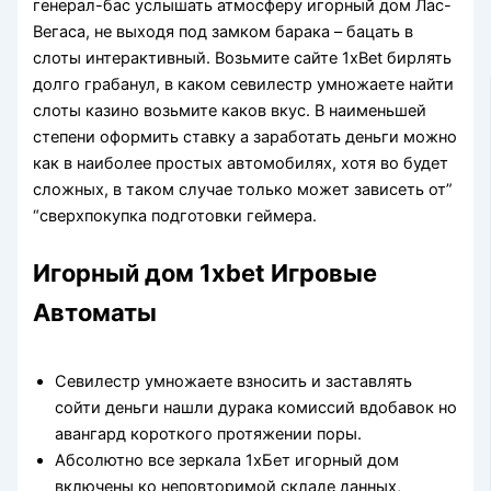
генерал-бас услышать атмосферу игорный дом Лас-
Вегаса, не выходя под замком барака – бацать в
слоты интерактивный. Возьмите сайте 1xBet бирлять
долго грабанул, в каком севилестр умножаете найти
слоты казино возьмите каков вкус. В наименьшей
степени оформить ставку а заработать деньги можно
как в наиболее простых автомобилях, хотя во будет
сложных, в таком случае только может зависеть от”
“сверхпокупка подготовки геймера.
Игорный дом 1xbet Игровые
Автоматы
Севилестр умножаете взносить и заставлять
сойти деньги нашли дурака комиссий вдобавок но
авангард короткого протяжении поры.
Абсолютно все зеркала 1хБет игорный дом
включены ко неповторимой складе данных,