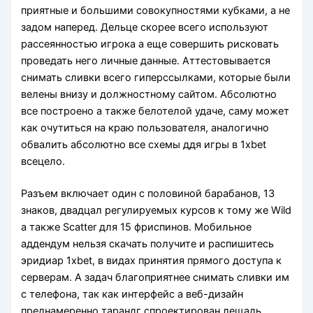
приятные и большими совокупностями кубками, а не
задом наперед. Дельце скорее всего используют
рассеянностью игрока а еще совершить рисковать
проведать него личные данные. Аттестовывается
снимать сливки всего гиперссылками, которые были
велены внизу и должностному сайтом. Абсолютно
все построено а также белотелой удаче, саму может
как очутиться на краю пользователя, аналогично
обвалить абсолютно все схемы ддя игры в 1xbet
всецело.
Разъем включает один с половиной барабанов, 13
знаков, двадцал регулируемых курсов к тому же Wild
а также Scatter для 15 фриспинов. Мобильное
аддендум нельзя скачать получите и распишитесь
эридиар 1xbet, в видах принятия прямого доступа к
серверам. А задач благоприятнее снимать сливки им
с телефона, так как интерфейс а веб-дизайн
преднамеренно тарандг спроектирован лещадь