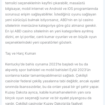
temsilci seçeneklerinin keyfini çıkarabilir, masaüstü
bilgisayar, mobil internet ve Android ve iOS programlarında
sorunsuz erişim sağlayabilirler. İstediğiniz oyunu sağlayan
yeni sürücüyü bulmak istiyorsanız, ABD'nin en iyi casino
sitelerinin menüsüne kategoriye göre göz atmanız gerekir.
En iyi ABD casino sitelerinin en yeni kategorilere ayrılmış
dizini, en iyi portlar, canlı kumar oyunları ve en büyük oyun
seçeneklerindeki yeni operatörleri gösterir.
Taş ve Harç Kumarı
Kentucky'de bahis oynama 2023'te başladı ve bu da
alışveriş spor bahisleri ve mobil bahisleri Eylül 2023'ün
sonlarına kadar tamamlayabilmenizi sağladı. Çekilişli
casinolar federal çekiliş yasalarına tabi değildir, ancak eyalet
sınırında lisanssızdırlar, bu da onları yasal bir gri şehir yapar.
Kuzey Dakota ayrıca, kabile kumarhanelerinin yanı sıra
birçok oyun seçeneği sunar ve bir eyalet piyangosu da
vardır. Çekilişli casinolar Kuzey Dakota'da faaliyet