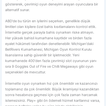
göstererek, çevrimiçi oyun deneyimi arayan oyunculara bir
alternatif sunar.
ABD'de bu türün en iyilerini seçerken, genellikle düşük
limitleri olan kişilere özel bahis kısıtlamalarını kontrol ettik.
İnternette gerçek parayla bahis oynarken riske atmayın.
Her yüksek bahisli kumarhane kayıtlıdır ve birden fazla
eyalet hükümeti tarafından denetlenebilir. Michigan'daki
BetRivers Kumarhanesi, Michigan Oyun Kontrol Kurulu
lisanslarına sahip güvenilir bir işletmecidir. Yeni
kumarhanede 400'den fazla çevrimiçi slot oyununun yanı
sıra 9 Goggles Out of Fire ve Chilli Megaways gibi oyun
seçenekleri de mevcuttur.
İnternette oyun oynarken hız çok önemlidir ve kazancınızı
toplamanız da çok önemlidir. Büyük ikramiyeyi kazandıktan
sonra hesabınıza geçmesi için çok fazla zaman harcamak
istemezsiniz. Play+ gibi ön ödemeli hizmet kartlarınız varsa,