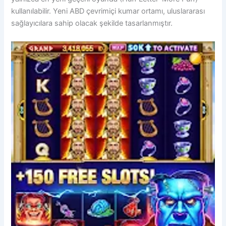
kullanılabilir. Yeni ABD çevrimiçi kumar ortamı, uluslararası
sağlayıcılara sahip olacak şekilde tasarlanmıştır.