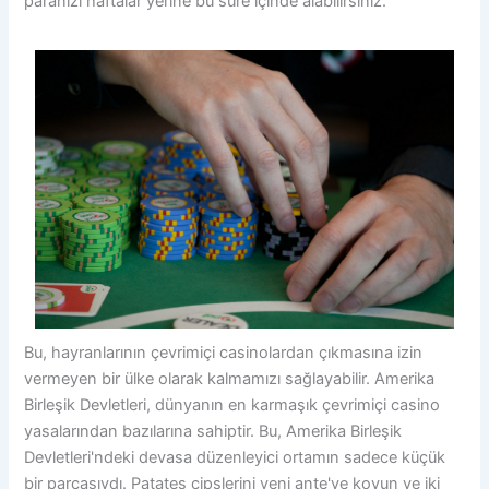
paranızı haftalar yerine bu süre içinde alabilirsiniz.
Bu, hayranlarının çevrimiçi casinolardan çıkmasına izin
vermeyen bir ülke olarak kalmamızı sağlayabilir. Amerika
Birleşik Devletleri, dünyanın en karmaşık çevrimiçi casino
yasalarından bazılarına sahiptir. Bu, Amerika Birleşik
Devletleri'ndeki devasa düzenleyici ortamın sadece küçük
bir parçasıydı. Patates cipslerini yeni ante'ye koyun ve iki