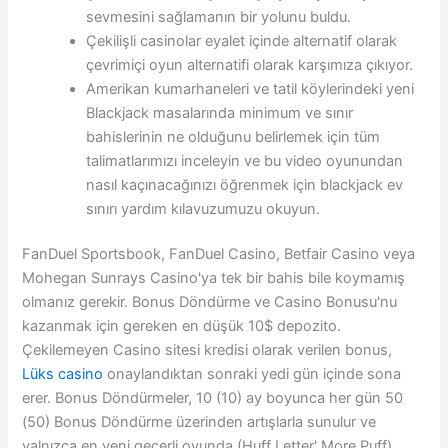
sevmesini sağlamanın bir yolunu buldu.
Çekilişli casinolar eyalet içinde alternatif olarak
çevrimiçi oyun alternatifi olarak karşımıza çıkıyor.
Amerikan kumarhaneleri ve tatil köylerindeki yeni
Blackjack masalarında minimum ve sınır
bahislerinin ne olduğunu belirlemek için tüm
talimatlarımızı inceleyin ve bu video oyunundan
nasıl kaçınacağınızı öğrenmek için blackjack ev
sınırı yardım kılavuzumuzu okuyun.
FanDuel Sportsbook, FanDuel Casino, Betfair Casino veya
Mohegan Sunrays Casino'ya tek bir bahis bile koymamış
olmanız gerekir. Bonus Döndürme ve Casino Bonusu'nu
kazanmak için gereken en düşük 10$ depozito.
Çekilemeyen Casino sitesi kredisi olarak verilen bonus,
Lüks casino
onaylandıktan sonraki yedi gün içinde sona
erer. Bonus Döndürmeler, 10 (10) ay boyunca her gün 50
(50) Bonus Döndürme üzerinden artışlarla sunulur ve
yalnızca en yeni geçerli oyunda (Huff Letter' More Puff)