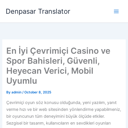
Skip
Denpasar Translator
to
content
En İyi Çevrimiçi Casino ve
Spor Bahisleri, Güvenli,
Heyecan Verici, Mobil
Uyumlu
By
admin
/
October 8, 2025
Çevrimiçi oyun söz konusu olduğunda, yeni yazılım, yanıt
verme hızı ve bir web sitesinden yönlendirme yapabilmeniz,
bir oyuncunun tüm deneyimini büyük ölçüde etkiler.
Sezgisel bir tasarım, kullanıcıların en sevdikleri oyunları