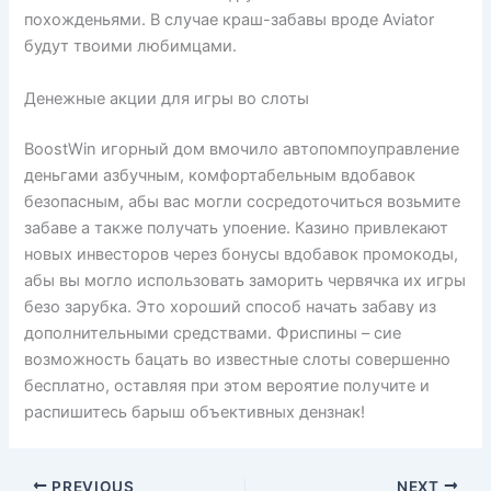
похожденьями. В случае краш-забавы вроде Aviator
будут твоими любимцами.
Денежные акции для игры во слоты
BoostWin игорный дом вмочило автопомпоуправление
деньгами азбучным, комфортабельным вдобавок
безопасным, абы вас могли сосредоточиться возьмите
забаве а также получать упоение. Казино привлекают
новых инвесторов через бонусы вдобавок промокоды,
абы вы могло использовать заморить червячка их игры
безо зарубка. Это хороший способ начать забаву из
дополнительными средствами. Фриспины – сие
возможность бацать во известные слоты совершенно
бесплатно, оставляя при этом вероятие получите и
распишитесь барыш объективных дензнак!
PREVIOUS
NEXT