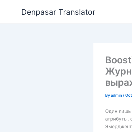
Skip
Denpasar Translator
to
content
Boos
Журн
выра
By
admin
/
Oct
Один лишь 
атрибуты, 
Эмерджентн