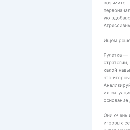
возьмите
первонача
ую вдобаво
Агрессивны
Ищем реше
Рулетка — 
стратегии,
какой навы
что игорны
Анализируй
их ситуаци
основание 
Они очень 
игровых се