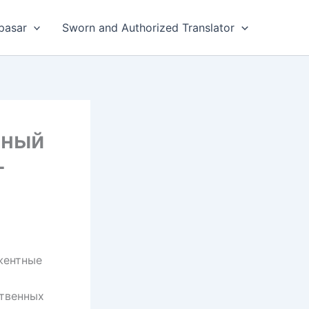
pasar
Sworn and Authorized Translator
ьный
-
жентные
ственных