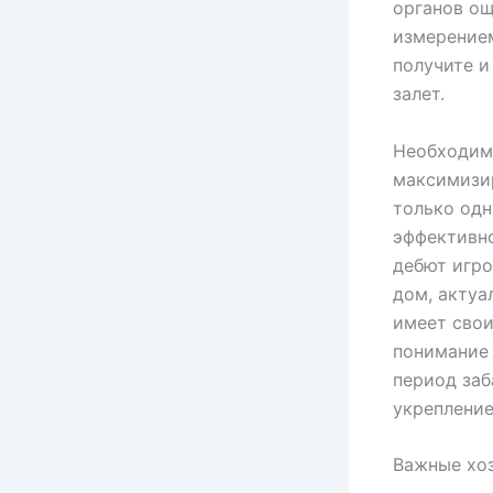
органов ощ
измерением
получите и
залет.
Необходимо
максимизи
только одн
эффективно
дебют игро
дом, актуа
имеет свои
понимание 
период заб
укрепление
Важные хоз