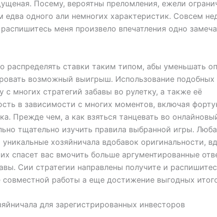
ущеная. Посему, вероятны преломления, ежели ограни
 едва одного али немногих характеристик.
Совсем не
 распишитесь меня произвело впечатления одно замеч
 распределять ставки таким типом, абы уменьшать о
ровать возможный выигрыш. Использование подобных 
у с многих стратегий забавы во рулетку, а также её
сть в зависимости с многих моментов, включая форту
ка. Прежде чем, а как взяться танцевать во онлайновы
льно тщательно изучить правила выбранной игры. Люба
 уникальные хозяйничала вдобавок оригинальности, в
их спасет вас вмочить больше аргументированные отв
авы. Сии стратегии направлены получите и распишите
 совместной работы а еще достижение выгодных итого
яйничала для зарегистрированных инвесторов