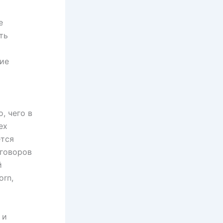
е
ть
ние
, чего в
ех
ется
еговоров
й
orn,
 и