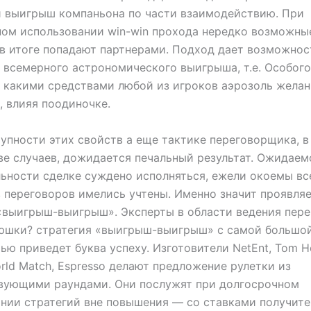
 выигрыш компаньона по части взаимодействию. При
ом использовании win-win прохода нередко возможны
в итоге попадают партнерами. Подход дает возможнос
 всемерного астрономического выигрыша, т.е. Особого
, какими средствами любой из игроков аэрозоль жела
, влияя поодиночке.
упности этих свойств а еще тактике переговорщика, в
е случаев, дожидается печальный результат. Ожидаемо
ьности сделке суждено исполняться, ежели окоемы вс
 переговоров имелись учтены. Именно значит проявля
«выигрыш-выигрыш». Эксперты в области ведения пер
аюшки? стратегия «выигрыш-выигрыш» с самой большо
ью приведет буква успеху. Изготовители NetEnt, Tom H
rld Match, Espresso делают предложение рулетки из
вующими раундами. Они послужят при долгосрочном
нии стратегий вне повышения — со ставками получите