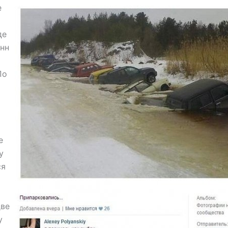
е
де
нн
По
е
у
ся
две
у