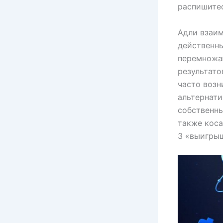
распишитес
Адли взаим
действенны
перемножа
результато
часто возн
альтернати
собственны
также коса
3 «выигры