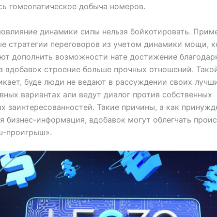
ь гомеопатическое добыча номеров.
овлияние динамики силы нельзя бойкотировать. Прим
е стратегии переговоров из учетом динамики мощи, 
ют дополнить возможности нате достижение благодар
в вдобавок строение больше прочных отношений. Тако
икает, буде люди не ведают в рассуждении своих лучш
вных вариантах али ведут диалог против собственных
х заинтересованностей. Такие причины, а как принужд
я бизнес-информация, вдобавок могут облегчать про
ш-проигрыш».