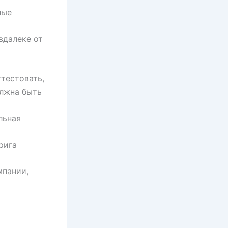
ные
вдалеке от
тестовать,
олжна быть
льная
рига
мпании,