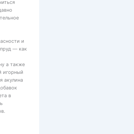
читься
давно
ательное
пасности и
пруд — как
ну а также
й игорный
я акулина
добавок
ета в
сь
в.