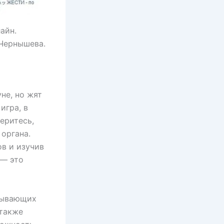
айн.
 Чернышева.
не, но жят
игра, в
еритесь,
органа.
в и изучив
 — это
тывающих
 также