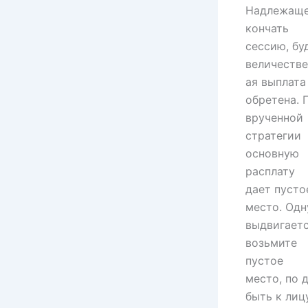
Надлежащ
кончать
сессию, бу
величестве
ая выплата
обретена. 
врученной
стратегии
основную
расплату
дает пусто
место. Одн
выдвигает
возьмите
пустое
место, по 
быть к лиц