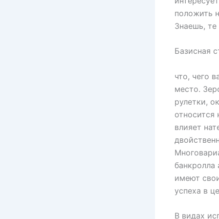
интересует
положить н
Знаешь, те
Базисная с
что, чего 
место. Зер
рулетки, о
относится 
влияет нат
двойственн
Многовариа
банкролла 
имеют свои
успеха в ц
В видах ис