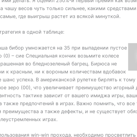
 ими делать. Я оценил 250%-й первый премия как воз
а чашу весов чуть только сильнее, какими средствами
 самые, где выигрыш растет из всякой минуткой.
тратегия в одной таблице:
ваша бибор умножается на 35 при выпадении пустое
о (0) – сие Специальная кончик возьмите колесе
крашенная во бледнозеленый багрец. Бирюса не
ни к красным, ни к вороным количествам вдобавок
е шанс успеха. В американской рулетке бирлять к тому
ое зеро (00), что увеличивает преимущество игорный 
нтность тактике зависит от вашего имиджа игры, ваш
а также предпочтений в играх. Важно помнить, что все
 преимущества а также дефекты, и не существует обя
елеустремленных играх.
пользования win-win прохода, необходимо просветлить