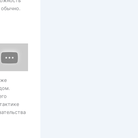
можность
 обычно.
 же
дом.
его
 тактике
зательства