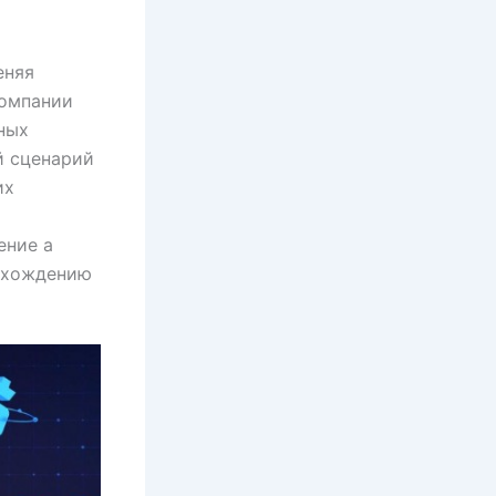
еняя
компании
ных
й сценарий
их
ение а
исхождению