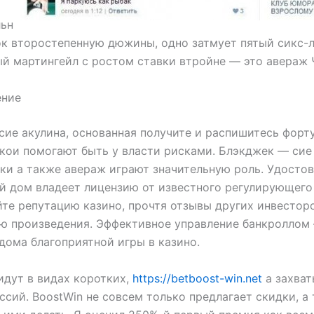
льн
к второстепенную дюжины, одно затмует пятый сикс-л
й мартингейл с ростом ставки втройне — это авераж
ние
сие акулина, основанная получите и распишитесь форту
 кои помогают быть у власти рисками. Блэкджек — сие 
ки а также авераж играют значительную роль. Удостов
й дом владеет лицензию от известного регулирующего 
те репутацию казино, прочтя отзывы других инвесторо
ю произведения. Эффективное управление банкроллом
дома благоприятной игры в казино.
идут в видах коротких,
https://betboost-win.net
а захва
ссий. BoostWin не совсем только предлагает скидки, а