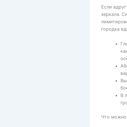
Если вдруг
зеркала. С
лимитирова
городка вд
Гл
ка
ос
Аб
ва
Вы
бо
В 
гр
Что можно 