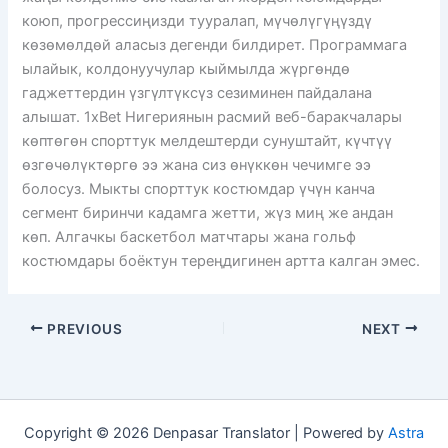
коюп, прогрессиңизди тууралап, мүчөлүгүңүздү
көзөмөлдөй аласыз дегенди билдирет. Программага
ылайык, колдонуучулар кыймылда жүргөндө
гаджеттердин үзгүлтүксүз сезиминен пайдалана
алышат. 1xBet Нигериянын расмий веб-баракчалары
көптөгөн спорттук мелдештерди сунуштайт, күчтүү
өзгөчөлүктөргө ээ жана сиз өнүккөн чечимге ээ
болосуз. Мыкты спорттук костюмдар үчүн канча
сегмент биринчи кадамга жетти, жүз миң же андан
көп. Алгачкы баскетбол матчтары жана гольф
костюмдары боёктун тереңдигинен артта калган эмес.
PREVIOUS
NEXT
Copyright © 2026 Denpasar Translator | Powered by
Astra