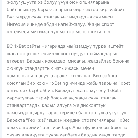
жолугушууга ээ болуу үчүн оюн опцияларына
байланыштуу баракчаларына бир чектөө киргизбейт.
Бул жерде сунушталган чыгымдардын суммасы
Нигерия ичинде абдан натыйжалуу.
Жаңы спорт
китепчеси минималдуу маржа менен жетишти.
BC 1xBet сайты Нигерияда мыйзамдуу түрдө иштейт
жана жаңы жетекчилик коопсуздук шаймандарын
өткөрөт. Бардык коюмдар, мисалы, жагдайлар боюнча
оюндун стандарттык натыйжасы менен
компенсацияланууга аракет кылышат. Биз сайтка
коюлган бир коюм 1xBet ng ичинде жабылаарына 1xbet
кепилдик бербейбиз. Коюмдун жаңы мүчөсү 1xBet нг
көрсөтүлгөн тариф боюнча эң жаңы сунушталган
стандарттарды кабыл алууга же дисконттук
камсыздандыруу тарифтеринен баш тартууга укуктуу.
Баракта "Гео-жайгашкан жердин стратегиялары. 1xBet
комментарийи" белгиси бар. Анын функциясы боюнча
сиз өз өлкөңүзгө туура келбеген бардык кеңештерди