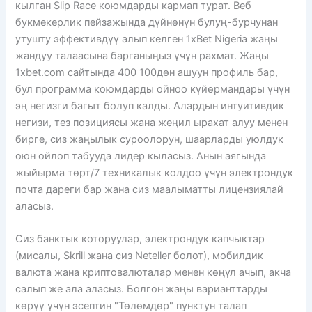
кылган Slip Race коюмдарды кармап турат. Веб
букмекерлик пейзажында дүйнөнүн булуң-бурчунан
утушту эффективдүү алып келген 1xBet Nigeria жаңы
жандуу талаасына барганыңыз үчүн рахмат. Жаңы
1xbet.com сайтында 400 100дөн ашуун профиль бар,
бул программа коюмдарды ойноо күйөрмандары үчүн
эң негизги багыт болуп калды. Алардын интуитивдик
негизи, тез позициясы жана жеңил ырахат алуу менен
бирге, сиз жаңылык суроолорун, шаарларды уюлдук
оюн ойлоп табууда лидер кыласыз. Анын аягында
жыйырма төрт/7 техникалык колдоо үчүн электрондук
почта дареги бар жана сиз маалыматты лицензиялай
аласыз.
Сиз банктык которуулар, электрондук капчыктар
(мисалы, Skrill жана сиз Neteller болот), мобилдик
валюта жана криптовалюталар менен көңүл ачып, акча
салып же ала аласыз. Болгон жаңы варианттарды
көрүү үчүн эсептин "Төлөмдөр" пунктун талап