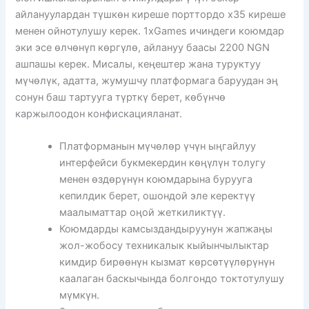
айлануулардан түшкөн киреше порттордо x35 киреше
менен ойнотулушу керек. 1xGames ичиндеги коюмдар
эки эсе өлчөнүп көргүлө, айлануу баасы 2200 NGN
ашпашы керек. Мисалы, кеңештер жана туруктуу
мүчөлүк, адатта, жумушчу платформага баруудан эң
сонун баш тартууга түрткү берет, көбүнчө
каржылоодон конфискацияланат.
Платформанын мүчөлөр үчүн ыңгайлуу
интерфейси букмекердин көңүлүн толугу
менен өздөрүнүн коюмдарына бурууга
кепилдик берет, ошондой эле керектүү
маалыматтар оңой жеткиликтүү.
Коюмдарды камсыздандыруунун жапжаңы
жол-жобосу техникалык кыйынчылыктар
кимдир бирөөнүн кызмат көрсөтүүлөрүнүн
каалаган баскычында болгондо токтотулушу
мүмкүн.