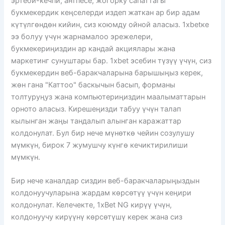
эртеби-кечпи, антпесе, жогорку сапаттагы
букмекердик кеңселерди издеп жаткан ар бир адам
күтүлгөндөн кийин, сиз коюмду ойной аласыз. 1xbetке
ээ болуу үчүн жарнамалоо эрежелери,
букмекериңиздин ар кандай акциялары жана
маркетинг сунуштары бар. 1xbet эсебин түзүү үчүн, сиз
букмекердин веб-баракчаларына барышыңыз керек,
жөн гана "Каттоо" баскычын басып, форманы
толтуруңуз жана компьютериңиздин маалыматтарын
орното аласыз. Кирешеңизди табуу үчүн талап
кылынган жаңы тандалып алынган каражаттар
колдонулат. Бул бир нече мүнөткө чейин созулушу
мүмкүн, бирок 7 жумушчу күнгө кечиктирилиши
мүмкүн.
Бир нече каналдар сиздин веб-баракчаларыңыздын
колдонуучуларына жардам көрсөтүү үчүн кеңири
колдонулат. Келечекте, 1xBet NG кирүү үчүн,
колдонуучу кирүүнү көрсөтүшү керек жана сиз