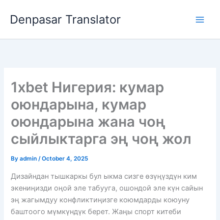
Skip
Denpasar Translator
to
content
1xbet Нигерия: кумар
оюндарына, кумар
оюндарына жана чоң
сыйлыктарга эң чоң жол
By
admin
/
October 4, 2025
Дизайндан тышкаркы бул ыкма сизге өзүңүздүн ким
экениңизди оңой эле табууга, ошондой эле күн сайын
эң жагымдуу конфликтиңизге коюмдарды коюуну
баштоого мүмкүндүк берет. Жаңы спорт китеби