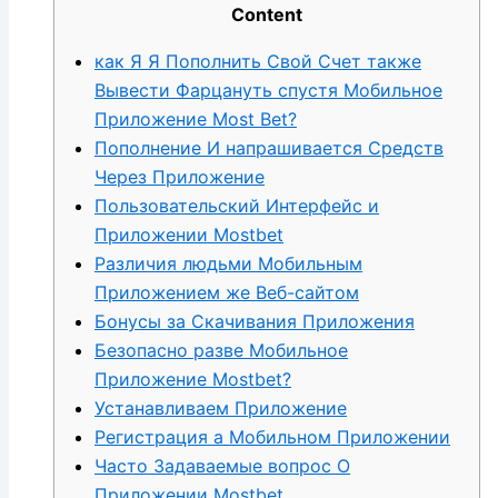
Content
как Я Я Пополнить Свой Счет также
Вывести Фарцануть спустя Мобильное
Приложение Most Bet?
Пополнение И напрашивается Средств
Через Приложение
Пользовательский Интерфейс и
Приложении Mostbet
Различия людьми Мобильным
Приложением же Веб-сайтом
Бонусы за Скачивания Приложения
Безопасно разве Мобильное
Приложение Mostbet?
Устанавливаем Приложение
Регистрация а Мобильном Приложении
Часто Задаваемые вопрос О
Приложении Mostbet