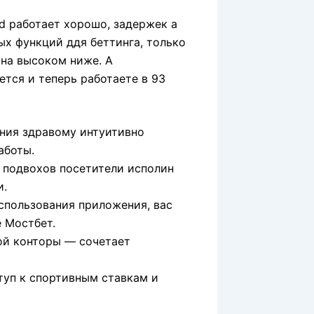
d работает хорошо, задержек а
х функций ддя беттинга, только
 на высоком ниже. А
тся и теперь работаете в 93
ния здравому интуитивно
аботы.
и подвохов посетители исполин
и.
спользования приложения, вас
 Мостбет.
ой конторы — сочетает
туп к спортивным ставкам и