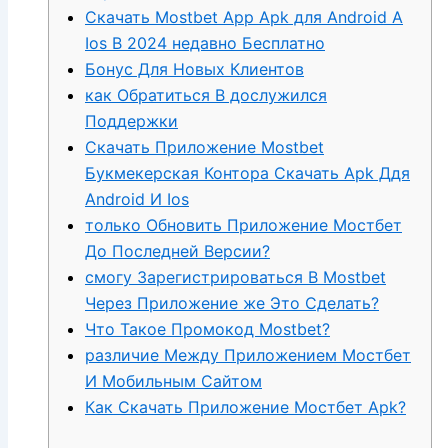
Скачать Mostbet App Apk для Android А
Ios В 2024 недавно Бесплатно
Бонус Для Новых Клиентов
как Обратиться В дослужился
Поддержки
Скачать Приложение Mostbet
Букмекерская Контора Скачать Apk Ддя
Android И Ios
только Обновить Приложение Мостбет
До Последней Версии?
смогу Зарегистрироваться В Mostbet
Через Приложение же Это Сделать?
Что Такое Промокод Mostbet?
различие Между Приложением Мостбет
И Мобильным Сайтом
Как Скачать Приложение Мостбет Apk?