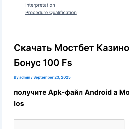
Interpretation
Procedure Qualification
Скачать Мостбет Казино 
Бонус 100 Fs
By
admin
/
September 23, 2025
получите Apk-файл Android а 
Ios