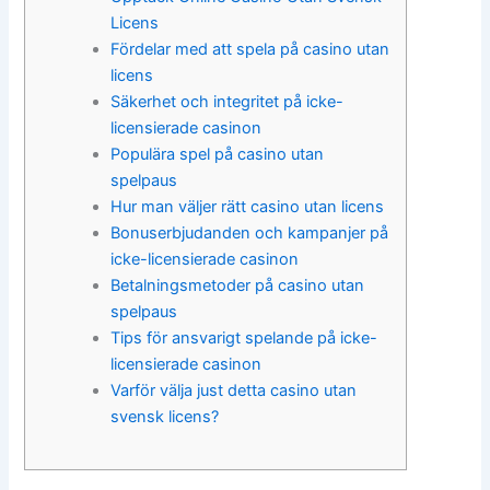
Licens
Fördelar med att spela på casino utan
licens
Säkerhet och integritet på icke-
licensierade casinon
Populära spel på casino utan
spelpaus
Hur man väljer rätt casino utan licens
Bonuserbjudanden och kampanjer på
icke-licensierade casinon
Betalningsmetoder på casino utan
spelpaus
Tips för ansvarigt spelande på icke-
licensierade casinon
Varför välja just detta casino utan
svensk licens?