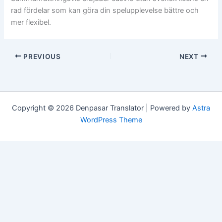
rad fördelar som kan göra din spelupplevelse bättre och
mer flexibel.
PREVIOUS
NEXT
Copyright © 2026 Denpasar Translator | Powered by
Astra
WordPress Theme