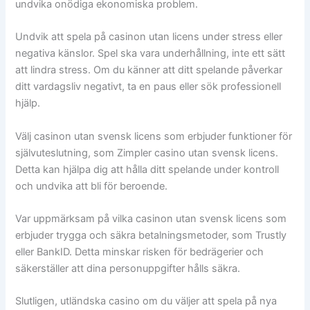
undvika onödiga ekonomiska problem.
Undvik att spela på casinon utan licens under stress eller
negativa känslor. Spel ska vara underhållning, inte ett sätt
att lindra stress. Om du känner att ditt spelande påverkar
ditt vardagsliv negativt, ta en paus eller sök professionell
hjälp.
Välj casinon utan svensk licens som erbjuder funktioner för
självuteslutning, som Zimpler casino utan svensk licens.
Detta kan hjälpa dig att hålla ditt spelande under kontroll
och undvika att bli för beroende.
Var uppmärksam på vilka casinon utan svensk licens som
erbjuder trygga och säkra betalningsmetoder, som Trustly
eller BankID. Detta minskar risken för bedrägerier och
säkerställer att dina personuppgifter hålls säkra.
Slutligen, utländska casino om du väljer att spela på nya