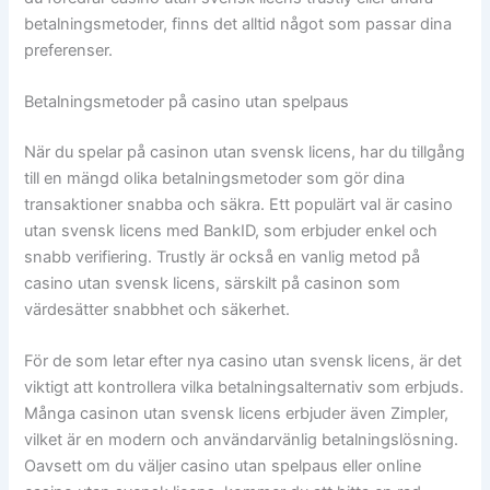
betalningsmetoder, finns det alltid något som passar dina
preferenser.
Betalningsmetoder på casino utan spelpaus
När du spelar på casinon utan svensk licens, har du tillgång
till en mängd olika betalningsmetoder som gör dina
transaktioner snabba och säkra. Ett populärt val är casino
utan svensk licens med BankID, som erbjuder enkel och
snabb verifiering. Trustly är också en vanlig metod på
casino utan svensk licens, särskilt på casinon som
värdesätter snabbhet och säkerhet.
För de som letar efter nya casino utan svensk licens, är det
viktigt att kontrollera vilka betalningsalternativ som erbjuds.
Många casinon utan svensk licens erbjuder även Zimpler,
vilket är en modern och användarvänlig betalningslösning.
Oavsett om du väljer casino utan spelpaus eller online