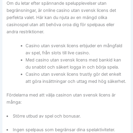
Om du letar efter spännande spelupplevelser utan
begränsningar, är online casino utan svensk licens det
perfekta valet. Här kan du njuta av en mängd olika
casinospel utan att behöva oroa dig för spelpaus eller
andra restriktioner.
Casino utan svensk licens erbjuder en mångfald
av spel, från slots till live casino.
Med casino utan svensk licens med bankid kan
du snabbt och säkert logga in och börja spela.
Casino utan svensk licens trustly gör det enkelt
att göra insättningar och uttag med hög säkerhet.
Fördelarna med att välja casinon utan svensk licens är
många:
Större utbud av spel och bonusar.
Ingen spelpaus som begränsar dina spelaktiviteter.