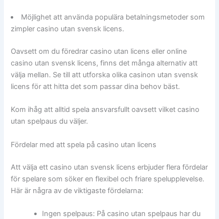
Möjlighet att använda populära betalningsmetoder som
zimpler casino utan svensk licens.
Oavsett om du föredrar casino utan licens eller online
casino utan svensk licens, finns det många alternativ att
välja mellan. Se till att utforska olika casinon utan svensk
licens för att hitta det som passar dina behov bäst.
Kom ihåg att alltid spela ansvarsfullt oavsett vilket casino
utan spelpaus du väljer.
Fördelar med att spela på casino utan licens
Att välja ett casino utan svensk licens erbjuder flera fördelar
för spelare som söker en flexibel och friare spelupplevelse.
Här är några av de viktigaste fördelarna:
Ingen spelpaus: På casino utan spelpaus har du