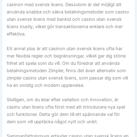
casinon med svensk licens. Dessutom är det möjligt att
använda snabba och säkra betalningsmetoder som casino
utan svensk licens med bankid och casino utan svensk
licens trustly, vilket gör transaktionerna enklare och mer
effektiva.
Ett annat plus är att casinon utan svensk licens ofta har
mer flexibla regler och begränsningar, vilket ger dig större
frihet att spela som du vill. Om du föredrar att använda
betalningsmetoden Zimpler, finns det även alternativ som
zimpler casino utan svensk licens, som passar dig som vill
ha en smidig och modern upplevelse.
Slutligen, om du letar efter variation och innovation, är
casino utan licens ofta först med att introducera nya spel
och funktioner. Detta gör dem till ett spännande val för
dem som vill upptäcka något nytt och unikt.
Sammanfattningsvis erbjuder casino utan svensk licens en