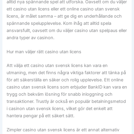
alltid nya spännande spel att utforska. Oavsett om du väljer
ett casino utan licens eller ett online casino utan svensk
licens, är målet samma – att ge dig en underhållande och
spännande spelupplevelse. Kom ihåg att alltid spela
ansvarsfullt, oavsett om du väljer casino utan spelpaus eller
andra typer av casinon.
Hur man väljer rätt casino utan licens
Att välja ett casino utan svensk licens kan vara en
utmaning, men det finns några viktiga faktorer att tänka på
för att säkerställa en säker och rolig upplevelse. Ett online
casino utan svensk licens som erbjuder BankID kan vara en
trygg och bekväm lösning för snabb inloggning och
transaktioner. Trustly är också en populär betalningsmetod
i casinon utan svensk licens, vilket gör det enkelt att
hantera pengar på ett säkert sätt.
Zimpler casino utan svensk licens är ett annat alternativ