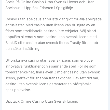
Spela På Online Casino Utan Svensk Licens och Utan
Spelpaus – Upptäck Friheten i Spelglädje
Casino utan spelpaus är nu lättillgängligt för alla spelglada
entusiaster. Med casino utan licens kan du njuta av en
frihet som traditionella casinon inte erbjuder. Välj bland
populära alternativ som casino utan svensk licens med
BankID eller casino utan svensk licens Trustly för snabb
och säker insättning.
Utforska nya casino utan svensk licens som erbjuder
innovativa funktioner och spännande spel. För de som
föredrar enkelhet, finns även Zimpler casino utan svensk
licens, perfekt för snabba transaktioner. Oavsett ditt val,
casino utan svensk licens garanterar en oförglömlig
spelupplevelse.
Upptäck Online Casino Utan Svensk Licens