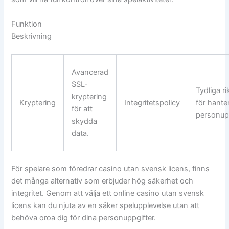
Funktion
Beskrivning
Avancerad
SSL-
Tydliga rik
kryptering
Kryptering
Integritetspolicy
för hante
för att
personupp
skydda
data.
För spelare som föredrar casino utan svensk licens, finns
det många alternativ som erbjuder hög säkerhet och
integritet. Genom att välja ett online casino utan svensk
licens kan du njuta av en säker spelupplevelse utan att
behöva oroa dig för dina personuppgifter.