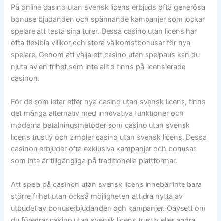
På online casino utan svensk licens erbjuds ofta generösa
bonuserbjudanden och spännande kampanjer som lockar
spelare att testa sina turer. Dessa casino utan licens har
ofta flexibla villkor och stora välkomstbonusar för nya
spelare. Genom att välja ett casino utan spelpaus kan du
njuta av en frihet som inte alltid finns på licensierade
casinon.
För de som letar efter nya casino utan svensk licens, finns
det många alternativ med innovativa funktioner och
moderna betalningsmetoder som casino utan svensk
licens trustly och zimpler casino utan svensk licens. Dessa
casinon erbjuder ofta exklusiva kampanjer och bonusar
som inte är tillgängliga på traditionella plattformar.
Att spela på casinon utan svensk licens innebär inte bara
större frihet utan också möjligheten att dra nytta av
utbudet av bonuserbjudanden och kampanjer. Oavsett om
du föredrar casino utan svensk licens trustly eller andra