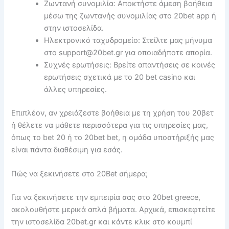
Ζωντανή συνομιλία: Αποκτήστε άμεση βοήθεια
μέσω της ζωντανής συνομιλίας στο 20bet app ή
στην ιστοσελίδα.
Ηλεκτρονικό ταχυδρομείο: Στείλτε μας μήνυμα
στο support@20bet.gr για οποιαδήποτε απορία.
Συχνές ερωτήσεις: Βρείτε απαντήσεις σε κοινές
ερωτήσεις σχετικά με το 20 bet casino και
άλλες υπηρεσίες.
Επιπλέον, αν χρειάζεστε βοήθεια με τη χρήση του 20βετ
ή θέλετε να μάθετε περισσότερα για τις υπηρεσίες μας,
όπως το bet 20 ή το 20bet bet, η ομάδα υποστήριξής μας
είναι πάντα διαθέσιμη για εσάς.
Πώς να ξεκινήσετε στο 20Bet σήμερα;
Για να ξεκινήσετε την εμπειρία σας στο 20bet greece,
ακολουθήστε μερικά απλά βήματα. Αρχικά, επισκεφτείτε
την ιστοσελίδα 20bet.gr και κάντε κλικ στο κουμπί