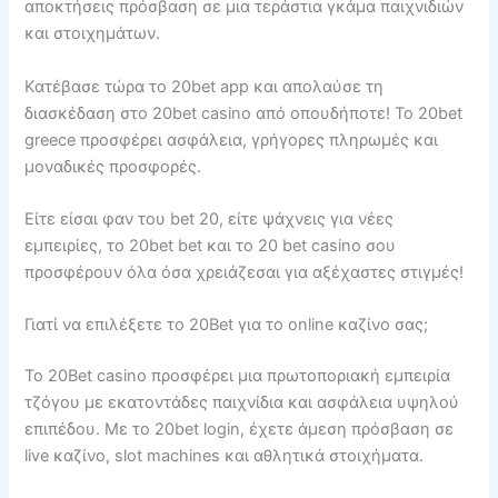
αποκτήσεις πρόσβαση σε μια τεράστια γκάμα παιχνιδιών
και στοιχημάτων.
Κατέβασε τώρα το 20bet app και απολαύσε τη
διασκέδαση στο 20bet casino από οπουδήποτε! Το 20bet
greece προσφέρει ασφάλεια, γρήγορες πληρωμές και
μοναδικές προσφορές.
Είτε είσαι φαν του bet 20, είτε ψάχνεις για νέες
εμπειρίες, το 20bet bet και το 20 bet casino σου
προσφέρουν όλα όσα χρειάζεσαι για αξέχαστες στιγμές!
Γιατί να επιλέξετε το 20Bet για το online καζίνο σας;
Το 20Bet casino προσφέρει μια πρωτοποριακή εμπειρία
τζόγου με εκατοντάδες παιχνίδια και ασφάλεια υψηλού
επιπέδου. Με το 20bet login, έχετε άμεση πρόσβαση σε
live καζίνο, slot machines και αθλητικά στοιχήματα.