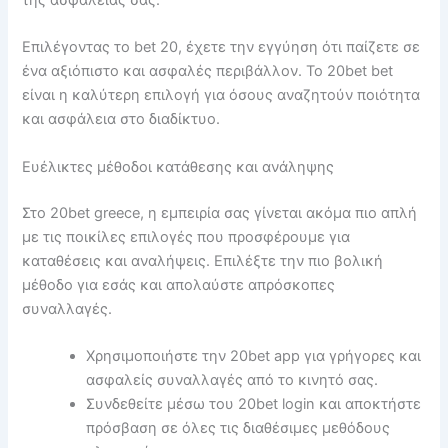
της ασφάλειας σας.
Επιλέγοντας το bet 20, έχετε την εγγύηση ότι παίζετε σε
ένα αξιόπιστο και ασφαλές περιβάλλον. Το 20bet bet
είναι η καλύτερη επιλογή για όσους αναζητούν ποιότητα
και ασφάλεια στο διαδίκτυο.
Ευέλικτες μέθοδοι κατάθεσης και ανάληψης
Στο 20bet greece, η εμπειρία σας γίνεται ακόμα πιο απλή
με τις ποικίλες επιλογές που προσφέρουμε για
καταθέσεις και αναλήψεις. Επιλέξτε την πιο βολική
μέθοδο για εσάς και απολαύστε απρόσκοπες
συναλλαγές.
Χρησιμοποιήστε την 20bet app για γρήγορες και
ασφαλείς συναλλαγές από το κινητό σας.
Συνδεθείτε μέσω του 20bet login και αποκτήστε
πρόσβαση σε όλες τις διαθέσιμες μεθόδους