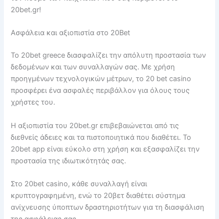
20bet.gr!
Ασφάλεια και αξιοπιστία στο 20Bet
Το 20bet greece διασφαλίζει την απόλυτη προστασία των
δεδομένων και των συναλλαγών σας. Με χρήση
προηγμένων τεχνολογικών μέτρων, το 20 bet casino
προσφέρει ένα ασφαλές περιβάλλον για όλους τους
χρήστες του.
Η αξιοπιστία του 20bet.gr επιβεβαιώνεται από τις
διεθνείς άδειες και τα πιστοποιητικά που διαθέτει. Το
20bet app είναι εύκολο στη χρήση και εξασφαλίζει την
προστασία της ιδιωτικότητάς σας.
Στο 20bet casino, κάθε συναλλαγή είναι
κρυπτογραφημένη, ενώ το 20βετ διαθέτει σύστημα
ανίχνευσης ύποπτων δραστηριοτήτων για τη διασφάλιση