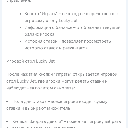
управления:
Кнопка “Играть” – переход непосредственно к
игровому столу Lucky Jet.
Информация о балансе – отображает текущий
баланс игрока.
История ставок – позволяет просмотреть
историю ставок и результатов.
Игровой стол Lucky Jet
После нажатия кнопки “Играть” открывается игровой
стол Lucky Jet, где игроки могут делать ставки и
наблюдать за полетом самолета:
Поле для ставок – здесь игроки вводят сумму
ставки и выбирают множитель.
Кнопка “Забрать деньги” – позволяет игроку забрать