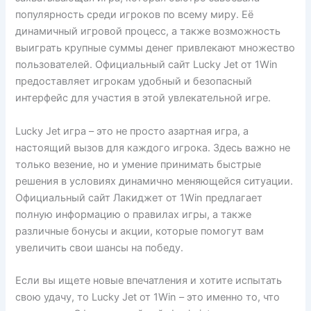
популярность среди игроков по всему миру. Её
динамичный игровой процесс, а также возможность
выиграть крупные суммы денег привлекают множество
пользователей. Официальный сайт Lucky Jet от 1Win
предоставляет игрокам удобный и безопасный
интерфейс для участия в этой увлекательной игре.
Lucky Jet игра – это не просто азартная игра, а
настоящий вызов для каждого игрока. Здесь важно не
только везение, но и умение принимать быстрые
решения в условиях динамично меняющейся ситуации.
Официальный сайт Лакиджет от 1Win предлагает
полную информацию о правилах игры, а также
различные бонусы и акции, которые помогут вам
увеличить свои шансы на победу.
Если вы ищете новые впечатления и хотите испытать
свою удачу, то Lucky Jet от 1Win – это именно то, что