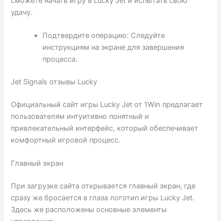
сможете начать игру в Lucky Jet и испытать свою
удачу.
Подтвердите операцию: Следуйте
инструкциям на экране для завершения
процесса.
Jet Signals отзывы Lucky
Официальный сайт игры Lucky Jet от 1Win предлагает
пользователям интуитивно понятный и
привлекательный интерфейс, который обеспечивает
комфортный игровой процесс.
Главный экран
При загрузке сайта открывается главный экран, где
сразу же бросается в глаза логотип игры Lucky Jet.
Здесь же расположены основные элементы