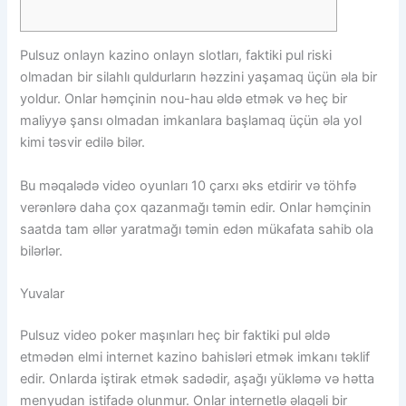
Pulsuz onlayn kazino onlayn slotları, faktiki pul riski
olmadan bir silahlı quldurların həzzini yaşamaq üçün əla bir
yoldur. Onlar həmçinin nou-hau əldə etmək və heç bir
maliyyə şansı olmadan imkanlara başlamaq üçün əla yol
kimi təsvir edilə bilər.
Bu məqalədə video oyunları 10 çarxı əks etdirir və töhfə
verənlərə daha çox qazanmağı təmin edir.
Onlar həmçinin
saatda tam əllər yaratmağı təmin edən mükafata sahib ola
bilərlər.
Yuvalar
Pulsuz video poker maşınları heç bir faktiki pul əldə
etmədən elmi internet kazino bahisləri etmək imkanı təklif
edir. Onlarda iştirak etmək sadədir, aşağı yükləmə və hətta
menyudan istifadə olunmur. Onlar internetlə əlaqəli bir