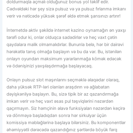
doldurmaqla açmalı olduğunuz bonus yol təklif edir.
Cədvəldəki hər şey sizə pulsuz və ya pulsuz fırlanma imkanı
verir və nəticədə yüksək şərəf əldə etmək şansınızı artırır!
İnternetdə aktiv şəkildə internet kazino oynamağın ən yaxşı
tərəfi odur ki, onlar olduqca sadədirlər və heç vaxt çətin
qaydalara malik olmamalıdırlar. Bununla belə, hər bir dairəvi
hərəkətlə tanış olmağa başlayın və bu da var. Bu, istənilən
onlayn oyundan maksimum yararlanmağa kömək edəcək
və ödənişinizi yaxşılaşdırmağa başlayacaq.
Onlayn pulsuz slot maşınlarını seçməklə əlaqədar olaraq,
daha yüksək RTP-ləri olanları araşdırın və ağlabatan
dəyişkənliyə başlayın. Bu, sizə tipik bir az qazandırmağa
imkan verir və heç vaxt əsas pul təşviqlərini nəzərdən
qaçırmayın. Siz həmçinin əlavə funksiyaları nəzərdən keçirə
və dönməyə başladıqdan sonra hər sirkulyar üçün
komissiya məbləğlərinə başlaya bilərsiniz. Bu komponentlər
əhəmiyyətli dərəcədə qazandığınız şərtlərdə böyük fərq