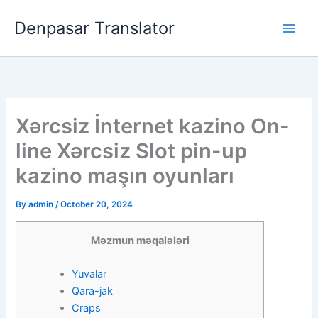
Skip
Denpasar Translator
to
content
Xərcsiz İnternet kazino On-
line Xərcsiz Slot pin-up
kazino maşın oyunları
By
admin
/
October 20, 2024
Məzmun məqalələri
Yuvalar
Qara-jak
Craps