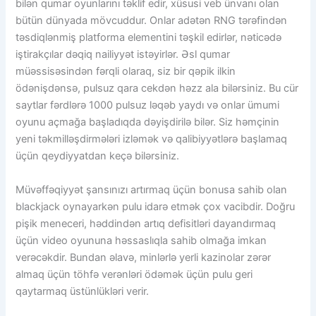
bilən qumar oyunlarını təklif edir, xüsusi veb ünvanı olan
bütün dünyada mövcuddur. Onlar adətən RNG tərəfindən
təsdiqlənmiş platforma elementini təşkil edirlər, nəticədə
iştirakçılar dəqiq nailiyyət istəyirlər. Əsl qumar
müəssisəsindən fərqli olaraq, siz bir qəpik ilkin
ödənişdənsə, pulsuz qara cekdən həzz ala bilərsiniz. Bu cür
saytlar fərdlərə 1000 pulsuz ləqəb yaydı və onlar ümumi
oyunu açmağa başladıqda dəyişdirilə bilər. Siz həmçinin
yeni təkmilləşdirmələri izləmək və qalibiyyətlərə başlamaq
üçün qeydiyyatdan keçə bilərsiniz.
Müvəffəqiyyət şansınızı artırmaq üçün bonusa sahib olan
blackjack oynayarkən pulu idarə etmək çox vacibdir. Doğru
pişik meneceri, həddindən artıq defisitləri dayandırmaq
üçün video oyununa həssaslıqla sahib olmağa imkan
verəcəkdir. Bundan əlavə, minlərlə yerli kazinolar zərər
almaq üçün töhfə verənləri ödəmək üçün pulu geri
qaytarmaq üstünlükləri verir.